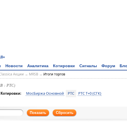
18+
и
Новости
Аналитика
Котировки
Сигналы
Форум
Бло
Classica Акции
→
MRSB
→
Итоги торгов
B : РТС)
МосБиржа Основной
РТС
РТС T+0 (СГК)
Котировки:
Показать
Сбросить