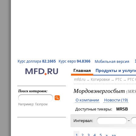
Курс доллара
Курс евро
Мобильная версия
82.1665
94.8366
Главная
Продукты и услуг
mfd.ru
→
Котировки
→
РТС
→
РТС 
Мордовэнергосбыт
Поиск котировок:
(MRS
О компании
Новости (19)
Например: Газпром
Доступные тикеры:
MRSB
–
Интервал:
1
2
3
4
5
»
»»