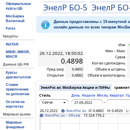
Официальные
ЭнелР БО-5
ЭнелР БО
курсы ЦБ
МосБиржа
Валютный
Данные предоставлены с 15-минутной 
онлайн данным по всем тикерам МосБир
Forex
Кредиты
INSTAR
Изм
Мин – Макс
MIBID, MIBOR,
26.12.2022, 18:50:02
Срвзв
MIACR
0.4898
Кол-во сделок/день
Данные ЦБ РФ
Пред закр
0.4892
Объём в шт/день
Курсы
Открытие
0.4882
Объём в валюте/день
драгметаллов
Ставки
ЭнелРос ао: МосБиржа Акции и ПИФы
сравнит
привлечения
по депозитам
Стиль
День
Неделя
Месяц
Квартал
Го
Остатки на
Свечи
–
корсчетах
26.12.2022
O:
0.4882
H:
0.4920
L:
ЭнелРос ао
Мировые рынки
15 324 776.2
ЭнелРос ао – Объём
Мировые
фондовые