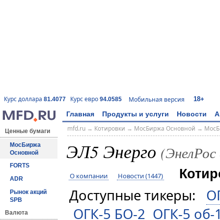
18+
Курс доллара
Курс евро
Мобильная версия
81.4077
94.0585
Главная
Продукты и услуги
Новости
А
mfd.ru
→
Котировки
→
МосБиржа Основной
→
МосБ
Ценные бумаги
ЭЛ5 Энерго
МосБиржа
(ЭнелРос
Основной
FORTS
Котир
О компании
Новости (1447)
ADR
Доступные тикеры:
О
Рынок акций
SPB
ОГК-5 БО-2
ОГК-5 об-
Валюта