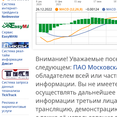
Система
интернет-
26.12.2022
−0.00124
MACD (12,26,9)
MACD (
трейдинга
NetInvestor
Сервис
EasyMANi
Система реал-
тайм
Внимание! Уважаемые посе
информации
Дикси+
следующем:
ПАО Московск
обладателем всей или час
информации. Вы не имеете
Система запроса
данных
осуществлять дальнейшее
теханализа
TickTrack
информации третьим лицам
Реклама и
маркетинговые
трансляцию, демонстрацию
услуги