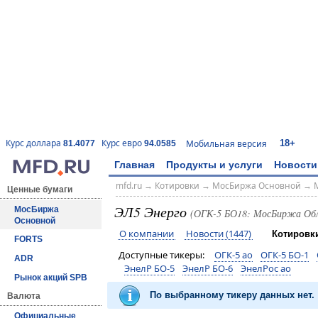
18+
Курс доллара
Курс евро
Мобильная версия
81.4077
94.0585
Главная
Продукты и услуги
Новости
mfd.ru
→
Котировки
→
МосБиржа Основной
→
Ценные бумаги
ЭЛ5 Энерго
МосБиржа
(ОГК-5 БО18: МосБиржа Обл
Основной
О компании
Новости (1447)
Котировк
FORTS
Доступные тикеры:
ОГК-5 ао
ОГК-5 БО-1
ADR
ЭнелР БО-5
ЭнелР БО-6
ЭнелРос ао
Рынок акций SPB
По выбранному тикеру данных нет.
Валюта
Официальные