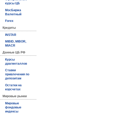
курсы ЦБ
МосБиржа
Валютный
Forex
Кредиты
INSTAR
MIBID, MIBOR,
MIACR
Данные ЦБ РФ
Курсы
драгметаллов
Ставки
привлечения по
депозитам
Остатки на
корсчетах
Мировые рынки
Мировые
фондовые
индексы