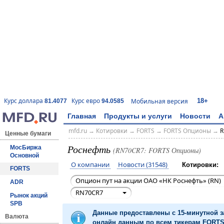
18+
Курс доллара
Курс евро
Мобильная версия
81.4077
94.0585
Главная
Продукты и услуги
Новости
А
mfd.ru
→
Котировки
→
FORTS
→
FORTS Опционы
→
R
Ценные бумаги
Роснефть
МосБиржа
(RN70CR7: FORTS Опционы)
Основной
О компании
Новости (31548)
Котировки:
FORTS
Опцион пут на акции ОАО «НК Роснефть» (RN)
ADR
RN70CR7
Рынок акций
SPB
Данные предоставлены с 15-минутной 
Валюта
онлайн данным по всем тикерам FORTS 