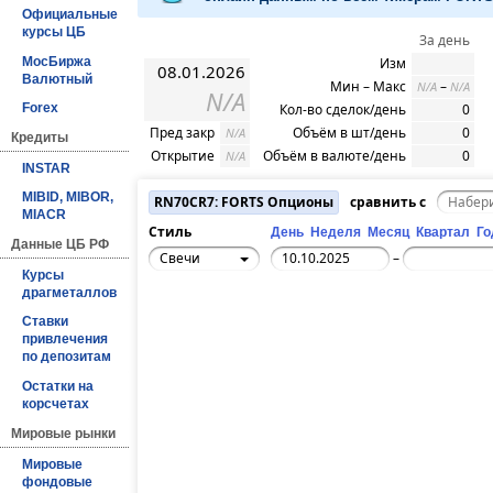
Официальные
курсы ЦБ
За день
МосБиржа
Изм
08.01.2026
Валютный
Мин – Макс
–
N/A
N/A
N/A
Кол-во сделок/день
0
Forex
Пред закр
Объём в шт/день
0
N/A
Кредиты
Открытие
Объём в валюте/день
0
N/A
INSTAR
MIBID, MIBOR,
RN70CR7: FORTS Опционы
сравнить с
MIACR
Стиль
День
Неделя
Месяц
Квартал
Го
Данные ЦБ РФ
Свечи
–
Курсы
драгметаллов
Ставки
привлечения
по депозитам
Остатки на
корсчетах
Мировые рынки
Мировые
фондовые