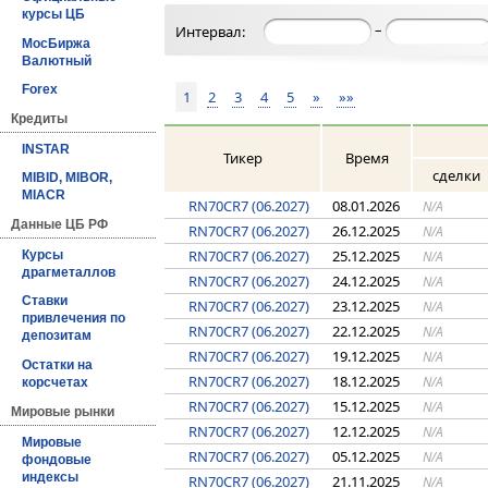
курсы ЦБ
–
Интервал:
МосБиржа
Валютный
Forex
1
2
3
4
5
»
»»
Кредиты
INSTAR
Тикер
Время
сделки
MIBID, MIBOR,
MIACR
RN70CR7 (06.2027)
08.01.2026
N/A
Данные ЦБ РФ
RN70CR7 (06.2027)
26.12.2025
N/A
RN70CR7 (06.2027)
25.12.2025
N/A
Курсы
драгметаллов
RN70CR7 (06.2027)
24.12.2025
N/A
Ставки
RN70CR7 (06.2027)
23.12.2025
N/A
привлечения по
RN70CR7 (06.2027)
22.12.2025
N/A
депозитам
RN70CR7 (06.2027)
19.12.2025
N/A
Остатки на
RN70CR7 (06.2027)
18.12.2025
N/A
корсчетах
RN70CR7 (06.2027)
15.12.2025
N/A
Мировые рынки
RN70CR7 (06.2027)
12.12.2025
N/A
Мировые
RN70CR7 (06.2027)
05.12.2025
N/A
фондовые
индексы
RN70CR7 (06.2027)
21.11.2025
N/A