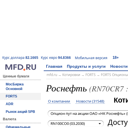
18+
Курс доллара
Курс евро
Мобильная версия
82.1665
94.8366
Главная
Продукты и услуги
Новости
mfd.ru
→
Котировки
→
FORTS
→
FORTS Опционы
Ценные бумаги
Роснефть
МосБиржа
(RN70CR7 
Основной
FORTS
Кот
О компании
Новости (31548)
ADR
Рынок акций SPB
Опцион пут на акции ОАО «НК Роснефть» (
Досту
Валюта
RN100CO0 (03.2030)
Официальные