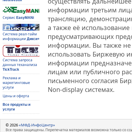
осуществлять дальнейшее
информации третьим лица
трансляцию, демонстраци
Сервис
EasyMANi
а также её использование 
Система реал-тайм
предусматривающих предо
информации
Дикси+
информации. Вы также не 
использовать Биржевую 
Система запроса
информации предназначен
данных теханализа
лицам или публичного рас
TickTrack
Реклама и
письменного согласия Би
маркетинговые
услуги
Non-display системах.
Цены и оферта
Все продукты и
услуги
© 2026
«МФД-ИнфоЦентр»
Все права защищены. Перепечатка материалов возможна только со ссы