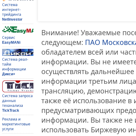
Система
интернет-
трейдинга
NetInvestor
Внимание! Уважаемые посе
Сервис
следующем:
ПАО Московск
EasyMANi
обладателем всей или час
Система реал-
информации. Вы не имеете
тайм
информации
осуществлять дальнейшее
Дикси+
информации третьим лицам
трансляцию, демонстрацию
Система запроса
также её использование в 
данных
теханализа
предусматривающих предо
TickTrack
информации. Вы также не 
Реклама и
маркетинговые
использовать Биржевую и
услуги