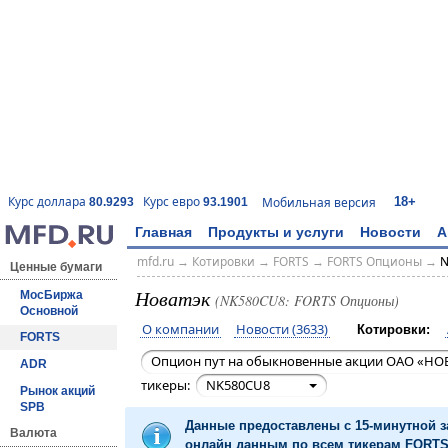
18+
Курс доллара
Курс евро
Мобильная версия
80.9293
93.1901
Главная
Продукты и услуги
Новости
А
mfd.ru
→
Котировки
→
FORTS
→
FORTS Опционы
→
N
Ценные бумаги
Новатэк
МосБиржа
(NK580CU8: FORTS Опционы)
Основной
О компании
Новости (3633)
Котировки:
FORTS
Опцион пут на обыкновенные акции ОАО «НОВ
ADR
тикеры:
NK580CU8
Рынок акций
SPB
Данные предоставлены с 15-минутной 
Валюта
онлайн данным по всем тикерам FORTS 