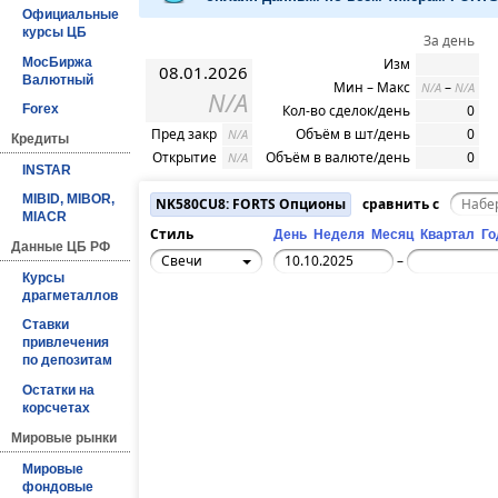
Официальные
курсы ЦБ
За день
МосБиржа
Изм
08.01.2026
Валютный
Мин – Макс
–
N/A
N/A
N/A
Кол-во сделок/день
0
Forex
Пред закр
Объём в шт/день
0
N/A
Кредиты
Открытие
Объём в валюте/день
0
N/A
INSTAR
MIBID, MIBOR,
NK580CU8: FORTS Опционы
сравнить с
MIACR
Стиль
День
Неделя
Месяц
Квартал
Го
Данные ЦБ РФ
Свечи
–
Курсы
драгметаллов
Ставки
привлечения
по депозитам
Остатки на
корсчетах
Мировые рынки
Мировые
фондовые