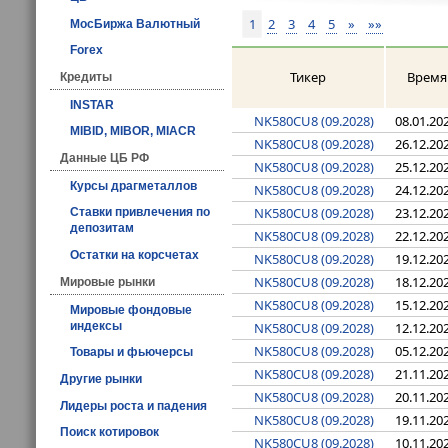
1
2
3
4
5
»
»»
МосБиржа Валютный
Forex
Тикер
Время
Кредиты
INSTAR
NK580CU8 (09.2028)
08.01.20
MIBID, MIBOR, MIACR
NK580CU8 (09.2028)
26.12.20
Данные ЦБ РФ
NK580CU8 (09.2028)
25.12.20
Курсы драгметаллов
NK580CU8 (09.2028)
24.12.20
NK580CU8 (09.2028)
23.12.20
Ставки привлечения по
депозитам
NK580CU8 (09.2028)
22.12.20
Остатки на корсчетах
NK580CU8 (09.2028)
19.12.20
NK580CU8 (09.2028)
18.12.20
Мировые рынки
NK580CU8 (09.2028)
15.12.20
Мировые фондовые
индексы
NK580CU8 (09.2028)
12.12.20
NK580CU8 (09.2028)
05.12.20
Товары и фьючерсы
NK580CU8 (09.2028)
21.11.20
Другие рынки
NK580CU8 (09.2028)
20.11.20
Лидеры роста и падения
NK580CU8 (09.2028)
19.11.20
Поиск котировок
NK580CU8 (09.2028)
10.11.20