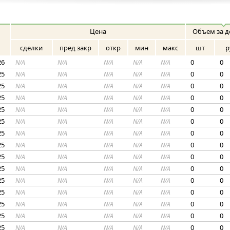
Цена
Объем за д
сделки
пред закр
откр
мин
макс
шт
р
26
0
0
N/A
N/A
N/A
N/A
N/A
25
0
0
N/A
N/A
N/A
N/A
N/A
25
0
0
N/A
N/A
N/A
N/A
N/A
25
0
0
N/A
N/A
N/A
N/A
N/A
25
0
0
N/A
N/A
N/A
N/A
N/A
25
0
0
N/A
N/A
N/A
N/A
N/A
25
0
0
N/A
N/A
N/A
N/A
N/A
25
0
0
N/A
N/A
N/A
N/A
N/A
25
0
0
N/A
N/A
N/A
N/A
N/A
25
0
0
N/A
N/A
N/A
N/A
N/A
25
0
0
N/A
N/A
N/A
N/A
N/A
25
0
0
N/A
N/A
N/A
N/A
N/A
25
0
0
N/A
N/A
N/A
N/A
N/A
25
0
0
N/A
N/A
N/A
N/A
N/A
25
0
0
N/A
N/A
N/A
N/A
N/A