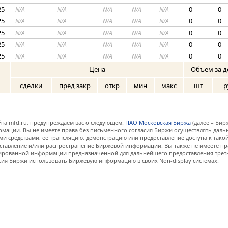
25
0
0
N/A
N/A
N/A
N/A
N/A
25
0
0
N/A
N/A
N/A
N/A
N/A
25
0
0
N/A
N/A
N/A
N/A
N/A
25
0
0
N/A
N/A
N/A
N/A
N/A
25
0
0
N/A
N/A
N/A
N/A
N/A
Цена
Объем за д
сделки
пред закр
откр
мин
макс
шт
р
та mfd.ru, предупреждаем вас о следующем:
ПАО Московская Биржа
(далее – Бир
мации. Вы не имеете права без письменного согласия Биржи осуществлять дал
и средствами, её трансляцию, демонстрацию или предоставление доступа к тако
ставление и/или распространение Биржевой информации. Вы также не имеете пр
ованной информации предназначенной для дальнейшего предоставления третьи
сия Биржи использовать Биржевую информацию в своих Non-display системах.