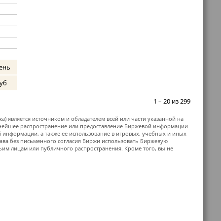
ень
уб
1 – 20 из 299
жа) является источником и обладателем всей или части указанной на
ьнейшее распространение или предоставление Биржевой информации
й информации, а также её использование в игровых, учебных и иных
ава без письменного согласия Биржи использовать Биржевую
м лицам или публичного распространения. Кроме того, вы не