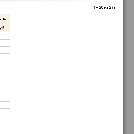
1 – 20 из 299
ень
уб