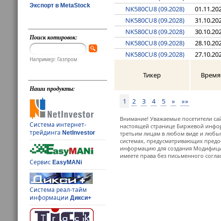
Экспорт в MetaStock
NK580CU8 (09.2028)
01.11.20
NK580CU8 (09.2028)
31.10.20
NK580CU8 (09.2028)
30.10.20
Поиск котировок:
NK580CU8 (09.2028)
28.10.20
NK580CU8 (09.2028)
27.10.20
Например: Газпром
Тикер
Время
Наши продукты:
1
2
3
4
5
»
»»
Внимание! Уважаемые посетители сай
Система интернет-
настоящей странице Биржевой инфор
трейдинга
NetInvestor
третьим лицам в любом виде и любым
системах, предусматривающих предо
информацию для создания Модифицир
имеете права без письменного согла
Сервис
EasyMANi
Система реал-тайм
информации
Дикси+