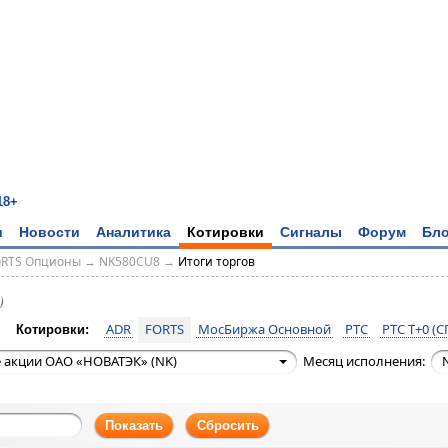
18+
и
Новости
Аналитика
Котировки
Сигналы
Форум
Бло
ORTS Опционы
→
NK580CU8
→
Итоги торгов
)
ADR
FORTS
МосБиржа Основной
РТС
РТС T+0 (С
Котировки:
 акции ОАО «НОВАТЭК» (NK)
Месяц исполнения:
Показать
Сбросить