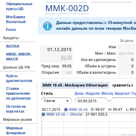
Официальные
ММК-002D
курсы ЦБ
МосБиржа
Валютный
Данные предоставлены с 15-минутной 
онлайн данным по всем тикерам МосБир
Forex
Кредиты
За день
INSTAR
Изм
01.12.2015
Мин – Макс
–
N/A
N/A
MIBID, MIBOR,
N/A
Кол-во сделок/день
0
MIACR
Пред закр
99.95
Объём в шт/день
0
Данные ЦБ РФ
Открытие
Объём в валюте/день
0
N/A
Курсы
драгметаллов
ММК 18 об.: МосБиржа Облигации
сравнить с
Ставки
Стиль
День
Неделя
Месяц
Квартал
Го
привлечения
по депозитам
Свечи
–
Остатки на
30.11.2015
O:
99.97
H:
99.97
L:
99.
ММК 18 об.
корсчетах
21 961 020.2
ММК 18 об. – Объём
Мировые рынки
Мировые
фондовые