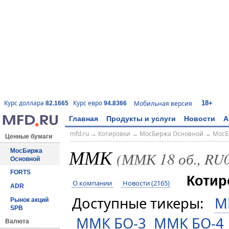
18+
Курс доллара
Курс евро
Мобильная версия
82.1665
94.8366
Главная
Продукты и услуги
Новости
А
mfd.ru
→
Котировки
→
МосБиржа Основной
→
МосБ
Ценные бумаги
ММК
МосБиржа
(ММК 18 об., R
Основной
FORTS
Котир
О компании
Новости (2165)
ADR
Доступные тикеры:
М
Рынок акций
SPB
ММК БО-3
ММК БО-4
Валюта