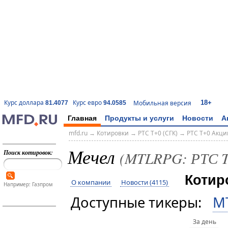
18+
Курс доллара
Курс евро
Мобильная версия
81.4077
94.0585
Главная
Продукты и услуги
Новости
А
mfd.ru
→
Котировки
→
РТС T+0 (СГК)
→
РТС T+0 Акци
Мечел
Поиск котировок:
(MTLRPG: РТС T
Котир
О компании
Новости (4115)
Например: Газпром
Доступные тикеры:
M
За день