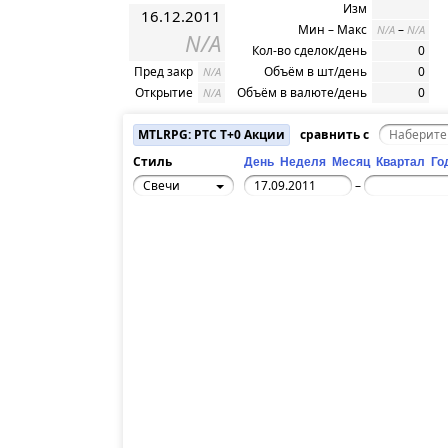
Изм
16.12.2011
Мин – Макс
–
N/A
N/A
N/A
Кол-во сделок/день
0
Пред закр
Объём в шт/день
0
N/A
Открытие
Объём в валюте/день
0
N/A
MTLRPG: РТС T+0 Акции
сравнить с
Стиль
День
Неделя
Месяц
Квартал
Го
Свечи
–