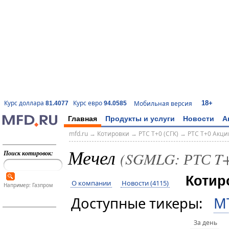
18+
Курс доллара
Курс евро
Мобильная версия
81.4077
94.0585
Главная
Продукты и услуги
Новости
А
mfd.ru
→
Котировки
→
РТС T+0 (СГК)
→
РТС T+0 Акци
Мечел
Поиск котировок:
(SGMLG: РТС T+
Котир
О компании
Новости (4115)
Например: Газпром
Доступные тикеры:
M
За день