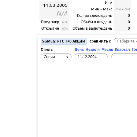
Изм
11.03.2005
Мин – Макс
–
N/A
N/A
N/A
Кол-во сделок/день
0
Пред закр
Объём в шт/день
0
N/A
Открытие
Объём в валюте/день
0
N/A
SGMLG: РТС T+0 Акции
сравнить с
Стиль
День
Неделя
Месяц
Квартал
Го
Свечи
–