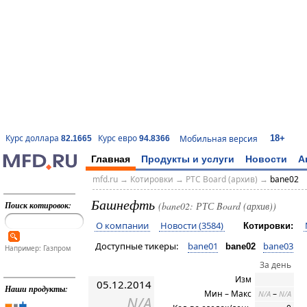
18+
Курс доллара
Курс евро
Мобильная версия
82.1665
94.8366
Главная
Продукты и услуги
Новости
А
mfd.ru
→
Котировки
→
РТС Board (архив)
→
bane02
Башнефть
Поиск котировок:
(bane02: РТС Board (архив))
О компании
Новости (3584)
Котировки:
Доступные тикеры:
bane01
bane03
bane02
Например: Газпром
За день
Изм
05.12.2014
Наши продукты:
Мин – Макс
–
N/A
N/A
N/A