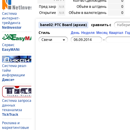
Кол-во сделок/день
0
Пред закр
Объём в шт/день
0
N/A
Открытие
Объём в валюте/день
0
N/A
Система
интернет-
трейдинга
bane02: РТС Board (архив)
сравнить с
NetInvestor
Стиль
День
Неделя
Месяц
Квартал
Го
Свечи
–
Сервис
EasyMANi
Система реал-
тайм
информации
Дикси+
Система запроса
данных
теханализа
TickTrack
Реклама и
маркетинговые