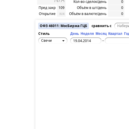
Кол-во сделок/день
0
Пред закр
109
Объём в шт/день
0
Открытие
Объём в валюте/день
0
N/A
ОФЗ 46011: МосБиржа ГЦБ
сравнить с
Стиль
День
Неделя
Месяц
Квартал
Го
Свечи
–