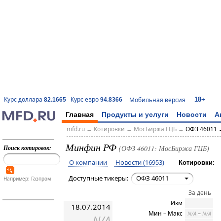
18+
Курс доллара
Курс евро
Мобильная версия
82.1665
94.8366
Главная
Продукты и услуги
Новости
А
mfd.ru
→
Котировки
→
МосБиржа ГЦБ
→
ОФЗ 46011 
Минфин РФ
Поиск котировок:
(ОФЗ 46011: МосБиржа ГЦБ)
О компании
Новости (16953)
Котировки:
Доступные тикеры:
ОФЗ 46011
Например: Газпром
За день
Изм
18.07.2014
Мин – Макс
–
N/A
N/A
N/A