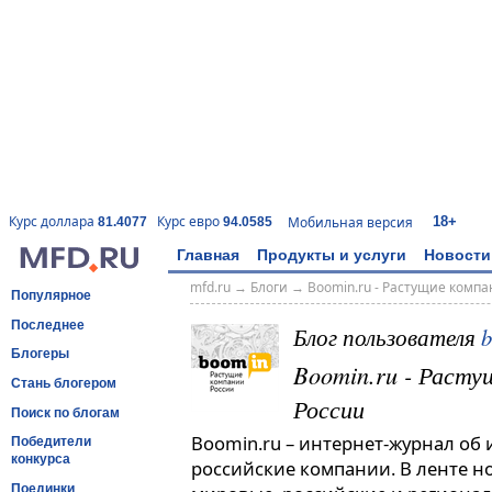
18+
Курс доллара
Курс евро
Мобильная версия
81.4077
94.0585
Главная
Продукты и услуги
Новости
mfd.ru
→
Блоги
→
Boomin.ru - Растущие комп
Популярное
Последнее
Блог пользователя
Блогеры
Boomin.ru - Расту
Стань блогером
России
Поиск по блогам
Boomin.ru – интернет-журнал об
Победители
конкурса
российские компании. В ленте н
Поединки