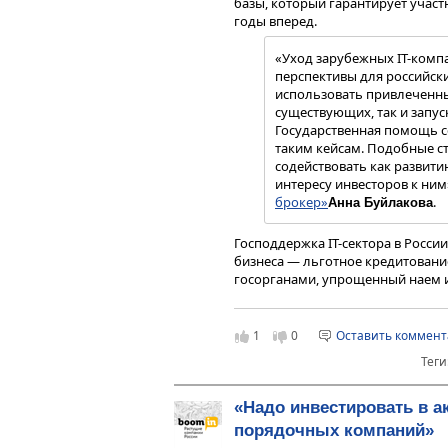
базы, который гарантирует участ
годы вперед.
«Уход зарубежных IT-комп
перспективы для российски
использовать привлеченны
существующих, так и запус
Государственная помощь с
таким кейсам. Подобные с
содействовать как развити
интересу инвесторов к ним
брокер»
.
Анна Буйлакова
Господдержка IT-сектора в Росс
бизнеса — льготное кредитование
госорганами, упрощенный наем и
Например, для IТ-компаний до кон
налогу на прибыль и пониженный 
была запущена льготная ипотечн
1
0
Оставить коммен
(распространяется только на пе
Теги
развитию отрасли способствует и 
По заявлению вице-премьера Ро
«Надо инвестировать в а
стимулированию импортозамеще
порядочных компаний»
программного обеспечения уже ес