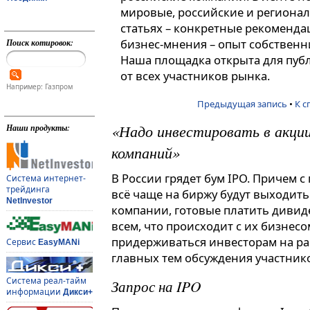
мировые, российские и регионал
статьях – конкретные рекоменда
бизнес-мнения – опыт собственн
Поиск котировок:
Наша площадка открыта для пуб
от всех участников рынка.
Например: Газпром
Предыдущая запись
•
К с
«Надо инвестировать в акци
Наши продукты:
компаний»
В России грядет бум IPO. Причем
Система интернет-
трейдинга
всё чаще на биржу будут выходит
NetInvestor
компании, готовые платить дивид
всем, что происходит с их бизнесо
придерживаться инвесторам на ра
Сервис
EasyMANi
главных тем обсуждения участнико
Система реал-тайм
Запрос на IPO
информации
Дикси+