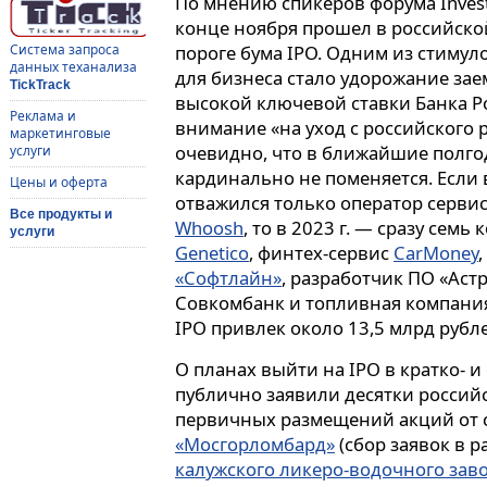
По мнению спикеров форума Invest
конце ноября прошел в российской
Система запроса
пороге бума IPO. Одним из стиму
данных теханализа
для бизнеса стало удорожание за
TickTrack
высокой ключевой ставки Банка Р
Реклама и
внимание «на уход с российского 
маркетинговые
очевидно, что в ближайшие полго
услуги
кардинально не поменяется. Если в
Цены и оферта
отважился только оператор сервис
Все продукты и
Whoosh
, то в 2023 г. — сразу сем
услуги
Genetico
, финтех-сервис
CarMoney
«Софтлайн»
, разработчик ПО «Аст
Совкомбанк и топливная компан
IPO привлек около 13,5 млрд рубл
О планах выйти на IPO в кратко- 
публично заявили десятки россий
первичных размещений акций от 
«Мосгорломбард»
(сбор заявок в р
калужского ликеро-водочного зав