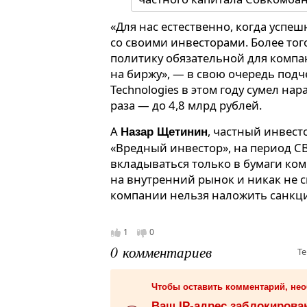
«Для нас естественно, когда успе
со своими инвесторами. Более то
политику обязательной для компа
на биржу», — в свою очередь подч
Technologies в этом году сумел на
раза — до 4,8 млрд рублей.
А
, частный инвест
Назар Щетинин
«Вредный инвестор», на период С
вкладываться только в бумаги ко
на внутренний рынок и никак не с
компании нельзя наложить санкци
1
0
0 комментариев
Те
Чтобы оставить комментарий, не
Ваш IP-адрес заблокиров