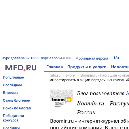
18+
Курс доллара
Курс евро
Мобильная версия
82.1665
94.8366
Главная
Продукты и услуги
Новости
mfd.ru
→
Блоги
→
Boomin.ru - Растущие комп
Популярное
инвестировать в акции порядочных компани
Последнее
Блог пользователя
Блогеры
Boomin.ru - Расту
Стань блогером
Поиск по блогам
России
Победители
Boomin.ru – интернет-журнал об
конкурса
российские компании. В ленте н
Поединки