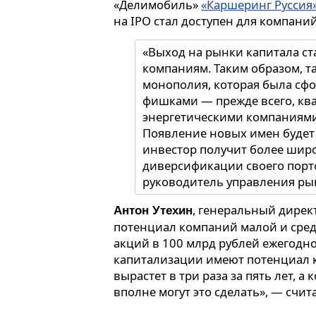
«Делимобиль»
«Каршеринг Руссия
на IPO стал доступен для компани
«Выход на рынки капитала с
компаниям. Таким образом, та
монополия, которая была сф
фишками — прежде всего, кв
энергетическими компаниями
Появление новых имен будет 
инвестор получит более шир
диверсификации своего порт
руководитель управления ры
ИФК «Солид»
Александр Сту
, генеральный дирек
Антон Утехин
потенциал компаний малой и сре
акций в 100 млрд рублей ежегодн
капитализации имеют потенциал кр
вырастет в три раза за пять лет, 
вполне могут это сделать», — счита