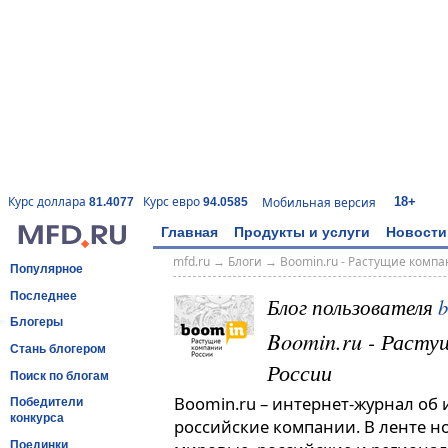
18+
Курс доллара
Курс евро
Мобильная версия
81.4077
94.0585
Главная
Продукты и услуги
Новости
mfd.ru
→
Блоги
→
Boomin.ru - Растущие комп
Популярное
Последнее
Блог пользователя
Блогеры
Boomin.ru - Расту
Стань блогером
России
Поиск по блогам
Boomin.ru – интернет-журнал об
Победители
конкурса
российские компании. В ленте н
Поединки