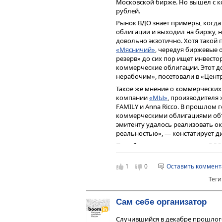
Московской бирже. Но вышел с 
рублей.
Рынок ВДО знает примеры, когда
облигации и выходил на биржу, 
довольно экзотично. Хотя такой
«Мясничий»
, чередуя биржевые 
резерв» до сих пор ищет инвесто
коммерческие облигации. Этот д
нерабочим», посетовали в «Центр
Такое же мнение о коммерческих
компании
«МЫ»
, производителя
FAMILY и Anna Ricco. В прошлом 
коммерческими облигациями объ
эмитенту удалось реализовать ок
реальностью», — констатирует 
Подобные неудачи на рынке ВДО
разобраться в специфике коммер
компаний получается привлекать
1
0
Оставить коммен
бумаг, а у других — нет. И сдела
Теги
Рыночные и нерыночн
Сам себе организатор
Первые коммерческие облигации 
год после того, как в федеральн
Случившийся в декабре прошлого
появилось само это понятие. По