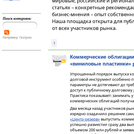
мировые, российские и регионал
статьях – конкретные рекоменда
бизнес-мнения – опыт собственн
Поиск котировок:
Наша площадка открыта для пуб
от всех участников рынка.
Например: Газпром
1
Коммерческие облигаци
«виниловые пластинки»
Упрощенный порядок выпуска ко
долговой инструмент особенно п
параметры не дотягивают до тре
доступ к публичному долговому 
Практика показывает: занимать у
коммерческих облигаций получает
Два месяца назад участников ры
изрядно озадачило решение сам
«Центр-резерв»
выпустить коммер
успешно разместил сразу два в
объемом 200 млн рублей и заяви