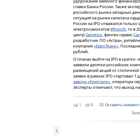
удорожание заемного финансиро
ставки Банка России. Также эксп
российского рынка западных ден
ситуация на рынке капитала карди
России на IPO отважился только 
электросамокатов
Whoosh
, то в
центр
Genetico
, финтех-сервис
Ca
разработчик ПО «Астра», ритейл
компания
«ЕвроТранс»
. Последни
рублей.
О планах выйти на IPO в кратко-
заявили десятки российских ком
размещений акций от столичной
заявок в рамках IPO стартовал 7 
завода «Кристалл»
, оператора с
Эксперты отмечают, что выход на
средней капитализации.
«Выход на рынки капитала
1
0
Оставить коммен
компаниям. Таким образом,
Теги
которая была сформирова
всего, квазигосударствен
— уходит в прошлое. Появ
1
способствовать тому, что 
предложения для диверсиф