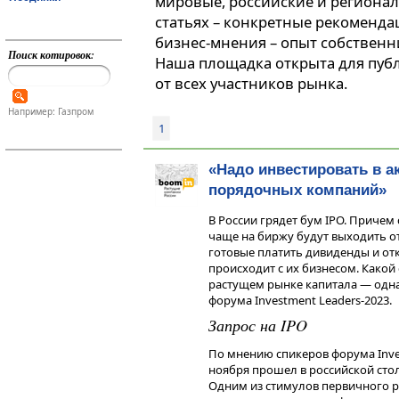
мировые, российские и регионал
статьях – конкретные рекоменда
бизнес-мнения – опыт собственн
Поиск котировок:
Наша площадка открыта для пуб
от всех участников рынка.
Например: Газпром
1
«Надо инвестировать в а
порядочных компаний»
В России грядет бум IPO. Приче
чаще на биржу будут выходить 
готовые платить дивиденды и отк
происходит с их бизнесом. Какой
растущем рынке капитала — одна
форума Investment Leaders-2023.
Запрос на IPO
По мнению спикеров форума Inves
ноября прошел в российской стол
Одним из стимулов первичного р