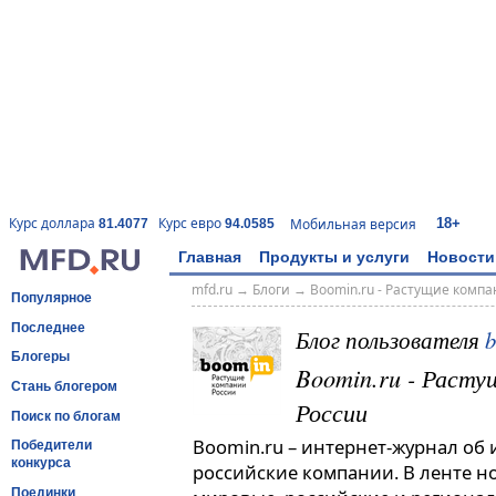
18+
Курс доллара
Курс евро
Мобильная версия
81.4077
94.0585
Главная
Продукты и услуги
Новости
mfd.ru
→
Блоги
→
Boomin.ru - Растущие комп
Популярное
Последнее
Блог пользователя
Блогеры
Boomin.ru - Расту
Стань блогером
России
Поиск по блогам
Boomin.ru – интернет-журнал об
Победители
конкурса
российские компании. В ленте н
Поединки