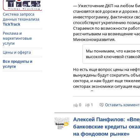
— Ужесточение ДКП на любом биз
становятся всё дороже и дороже
Система запроса
инвестпрограмму, фактически св
данных теханализа
способствуют укреплению позици
TickTrack
Стараемся по возможности работ
Реклама и
рассчитываем на возмещение част
маркетинговые
Минэкономразвития.
услуги
Мы понимаем, что какое-то
Цены и оферта
высокой ключевой ставкой.
Все продукты и
услуги
Но есть еще вопрос цены на нефть
вынуждены будут сократить об
сектора, и нам будет еще тяжелее
секторах экономики ситуация ещ
отрасли. Трудно не заметить, ка
железной дороге стройматериало
0
1
Оставить коммен
— С какими ключевыми показат
полугодие 2024 г.?
— Консолидированная выручка за
Алексей Панфилов: «Вп
чистая прибыль — 11,1 млн рубле
банковские кредиты оказ
продукции, реализовали 12 тыс. 
на фондовом рынке»
— Как оцениваете этот результа