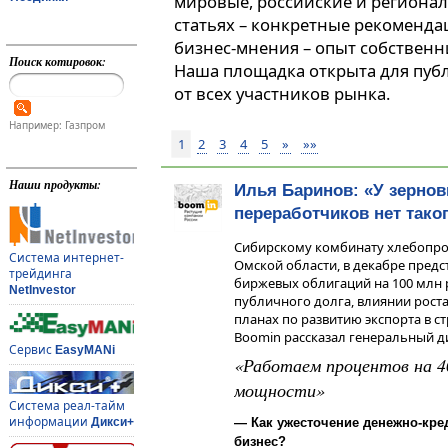
мировые, российские и регионал
статьях – конкретные рекоменда
бизнес-мнения – опыт собственн
Поиск котировок:
Наша площадка открыта для пуб
от всех участников рынка.
Например: Газпром
1
2
3
4
5
»
»»
Наши продукты:
Илья Баринов: «У зернов
переработчиков нет тако
Сибирскому комбинату хлебопро
Система интернет-
Омской области, в декабре пред
трейдинга
биржевых облигаций на 100 млн 
NetInvestor
публичного долга, влиянии роста 
планах по развитию экспорта в с
Boomin рассказал генеральный 
Сервис
EasyMANi
«Работаем процентов на 4
мощности»
Система реал-тайм
информации
Дикси+
— Как ужесточение денежно-кре
бизнес?