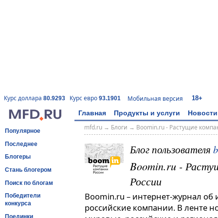
18+
Курс доллара
Курс евро
Мобильная версия
80.9293
93.1901
Главная
Продукты и услуги
Новости
mfd.ru
→
Блоги
→
Boomin.ru - Растущие комп
Популярное
Последнее
Блог пользователя
Блогеры
Boomin.ru - Расту
Стань блогером
России
Поиск по блогам
Boomin.ru – интернет-журнал об
Победители
конкурса
российские компании. В ленте н
Поединки