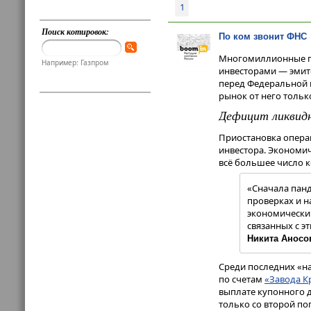
1
Поиск котировок:
По ком звонит ФНС
Многомиллионные пр
Например: Газпром
инвесторами — эмит
перед Федеральной 
рынок от него тольк
Дефицит ликвид
Приостановка опера
инвестора. Экономи
всё большее число к
«Сначала панд
проверках и н
экономически
связанных с э
Никита Аносо
Среди последних «н
по счетам
«Завода К
выплате купонного д
только со второй по