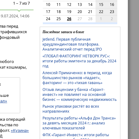
1 – 7 из 7
10
11
12
13
14
15
16
17
18
19
20
21
22
23
9.07.2024, 14:06
24
25
26
27
28
1
2
тва перед
штрафившихся
Последние записи в блоге
 фондовый
Jetlend. Первая публичная
краудлендинговая платформа.
Аналитический отчет перед IPO
«ГЛОБАЛ ФАКТОРИНГ НЕТВОРК РУС»:
итоги работы эмитента за декабрь 2024
 любого
год
ожат кошмары,
Алексей Примаченко: в период, когда
большинство рынков «падает»,
факторинг — это «тихая гавань»
х
Отзыв лицензии у банка «Гарант-
инвест» не повлияет на основной
льше
бизнес — коммерческую недвижимость
тал»
Рынок упаковки растёт во всех
направлениях
Результаты работы «Альфа Дон Транса»
вка операций
за девять месяцев 2024 г.: анализ
льства по
ключевых показателей
ефолт.
«Кузина»
ФПК «Гарант-Инвест»: итоги работы
РД