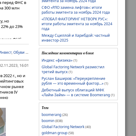
эмитента за ноябрь 2024 года
а перед ФНС в
СФО «РЛО замена лифтов»: итоги
на 300 млн
работы эмитента за ноябрь 2024 года
«ГЛОБАЛ ФАКТОРИНГ НЕТВОРК РУС»:
у, но
итоги работы эмитента за ноябрь 2024
 22% до 23%
года
Между Сциллой и Харибдой: частный
ешению ФНС
инвестор-2025
ондовому
 малого 17
Инвест
,
Обуви России
,
Русская Контейнерная Компания
,
Феррони
,
Финам
,
Последние комментарии в блоге
3,4 млн
Индекс «физика»
(1)
техдефолты, и
2.11.2023, 16:01
рант-Инвест»
Global Factoring Network разместил
третий выпуск
(1)
2022 г., но и
Руслан Баширов: «Переукрепление
вно
орейтинговых
рубля — это временный фактор...»
(1)
 ФНС», —
вичном рынке
Дебютный выпуск облигаций МФК
ектор
тников IV
«Лайм-Займ» — в системе Boomerang
(1)
ь новых
онно
оких ставок.
Теги
ств», —
boomerang
(26)
boomin
(838)
Global Factoring Network
(40)
goldman group
(58)