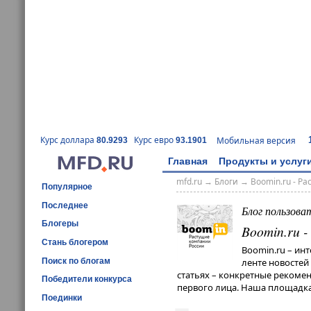
Курс доллара
Курс евро
Мобильная версия
80.9293
93.1901
Главная
Продукты и услуг
mfd.ru
→
Блоги
→
Boomin.ru - Р
Популярное
Последнее
Блог пользова
Блогеры
Boomin.ru 
Стань блогером
Boomin.ru – ин
Поиск по блогам
ленте новостей
статьях – конкретные рекомен
Победители конкурса
первого лица. Наша площадка
Поединки