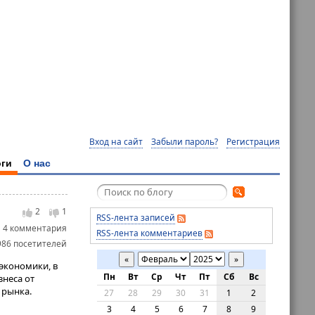
Вход на сайт
Забыли пароль?
Регистрация
ги
О нас
2
1
RSS-лента записей
4 комментария
RSS-лента комментариев
986 посетителей
«
»
экономики, в
Пн
Вт
Ср
Чт
Пт
Сб
Вс
знеса от
 рынка.
27
28
29
30
31
1
2
3
4
5
6
7
8
9