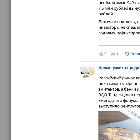
необходимые 949 тыс
7,5 млн рублей вын
рублей.
Ложечки нашлись, но
инвесторы не спешат
годовых, зафиксирова
По
последним данн
операции на счетах
рынку. Помимо «Заво
0
1
Оста
млн рублей, в этот 
рублей), которой уп
Бремя узких спредо
три юрлица
ФПК «Га
(43,76 млн рублей) и
Российский рынок ко
«Сложившийся в нас
показывает уверенн
урегулировать налог
эмитентов, а банки
объясняет член Сов
ВДО. Тенденции и пе
департамента DCM
И
Ежегодного форума 
проблем с ликвиднос
выступило рейтингов
«Задолженнос
отмечает он.
Ошибки менеджм