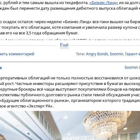
. рублей и тем самым вышла из техдефолта.
«Бизнес-Лэнд»
из-за долг
ужден был перенести дату размещения дебютного выпуска облигаций 
 осадок остался: через неделю «Бизнес-Лэнд» все-таки вышел на бирж
 покупать его облигации, хотя компания и увеличила размер купона с
в его на все 3,5 года обращения бумаг.
ым
Ассоциации владельцев облигаций (АВО), в настоящее время по р
Ещё
 приостановлены в отношении шести юрлиц, имеющих отношение к ф
да КЭС», чья задолженность перед налоговой службой составляет без
вить комментарий
Теги:
Angry Bonds
,
boomin
,
Гарант-
список вошли
«Феррони»
(46,9 млн рублей), ООО «ТЛЦ Новошахтинск» (
равляет
«Русская Контейнерная Компания»
— стабильно допускающая 
boomin
0
в
рант-Инвест»
— «Гарант-Инвест Ритейл» (706 тыс. рублей), УК «ФПК «Га
 ООО «Гарант-Трейд М» (3,2 млн рублей).
рпоративных облигаций не только полностью восстановился от шоков 
тоящее время дефицит ликвидности не позволяет эмитентам операти
ый рост. Частные инвесторы расширяют присутствие в бумагах высок
овую задолженность, что приводит к блокировкам счетов со стороны
 и крупные брокеры всё чаще выступают покупателями бондов на пер
ета Ассоциации владельцев облигаций (АВО)
. Дир
Алексей Пономарев
рспективы публичного долгового рынка стали темой обсуждения учас
К «Юнисервис Капитал»
считает логичным ожидат
Александр Павлов
«Будущее облигационного рынка», организатором которого традици
тью у компаний сегмента МСП в условиях затянувшегося периода выс
ое агентство «Эксперт РА».
ть перед налоговыми органами — один из симптомов недостатка сред
ента или рейдерский захват