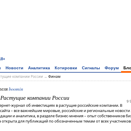
18+
и
Новости
Аналитика
Котировки
Сигналы
Форум
Бло
астущие компании России
→
Финам
теля
boomin
- Растущие компании России
9 
тернет-журнал об инвестициях в растущие российские компании. В
 сайта – все важнейшие мировые, российские и региональные новости 
дации и аналитика, в разделе бизнес-мнения – опыт собственников би
 открыта для публикаций по обозначенным темам от всех участников