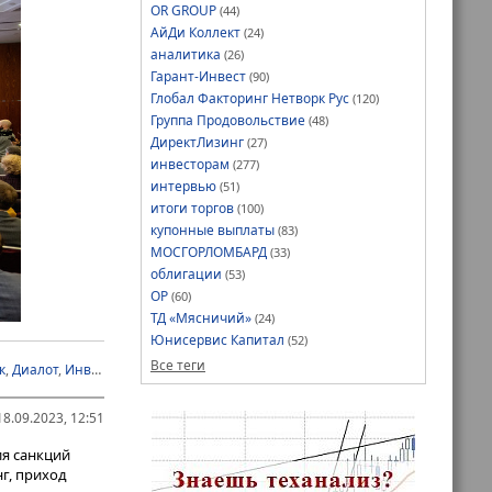
OR GROUP
(44)
ричины,
АйДи Коллект
(24)
вторая —
аналитика
(26)
ся как
Гарант-Инвест
(90)
тить
Глобал Факторинг Нетворк Рус
(120)
Группа Продовольствие
(48)
ксперт.
ДиректЛизинг
(27)
«Заводом
инвесторам
(277)
интервью
(51)
итоги торгов
(100)
купонные выплаты
(83)
МОСГОРЛОМБАРД
(33)
стному лицу.
облигации
(53)
ров в Москве,
ОР
(60)
 «Торговые
ТД «Мясничий»
(24)
ереса со
Юнисервис Капитал
(52)
Все теги
к
,
Диалот
,
Инвестиционного банка «Синара»
,
Московская биржа
,
Совкомба
никают
что не
ровые
одится что-то
миновала.
8.09.2023, 12:51
руме «Будущее
я санкций
ейтингам
и этом в ФПК
г, приход
 поскольку,