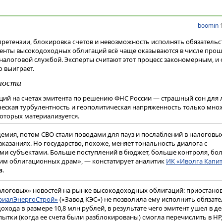
boomin
1
етензии, блокировка счетов и невозможность исполнять обязательс
енты высокодоходных облигаций всё чаще оказываются в числе про
налоговой службой. Эксперты считают этот процесс закономерным, и
о выиграет.
ности
ций на счетах эмитента по решению ФНС России — страшный сон для
ческая турбулентность и геополитическая напряженность только мн
оторых материализуется.
емия, потом СВО стали поводами для пауз и послаблений в налоговы
аказаниях. Но государство, похоже, меняет тональность диалога с
ми субъектами. Больше поступлений в бюджет, больше контроля, бо
тим облигационных драм», — констатирует аналитик
ИК «Иволга Капи
.
в
алоговых» новостей на рынке высокодоходных облигаций: приостано
риалЭнергоСтрой»
(«Завод КЭС») не позволила ему исполнить обязате
охода в размере 10,8 млн рублей, в результате чего эмитент ушел в д
пытки (когда ее счета были разблокированы) смогла перечислить в Н