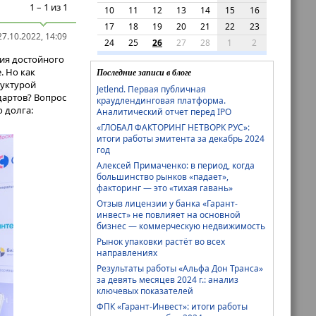
1 – 1 из 1
10
11
12
13
14
15
16
17
18
19
20
21
22
23
7.10.2022, 14:09
24
25
26
27
28
1
2
ия достойного
. Но как
Последние записи в блоге
руктурой
Jetlend. Первая публичная
дартов? Вопрос
краудлендинговая платформа.
 долга:
Аналитический отчет перед IPO
«ГЛОБАЛ ФАКТОРИНГ НЕТВОРК РУС»:
итоги работы эмитента за декабрь 2024
год
Алексей Примаченко: в период, когда
большинство рынков «падает»,
факторинг — это «тихая гавань»
Отзыв лицензии у банка «Гарант-
инвест» не повлияет на основной
бизнес — коммерческую недвижимость
Рынок упаковки растёт во всех
направлениях
Результаты работы «Альфа Дон Транса»
за девять месяцев 2024 г.: анализ
ключевых показателей
ФПК «Гарант-Инвест»: итоги работы