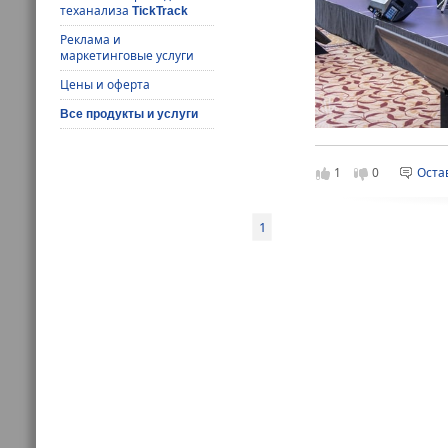
теханализа
TickTrack
Реклама и
маркетинговые услуги
Цены и оферта
Все продукты и услуги
1
0
Оста
На прошлой неделе 
который собрал боле
регуляторов, аудито
1
агентство «Эксперт 
дискуссионных и пра
развития». Участни
рынке.
Бремя отчетн
Прежде всего инвес
отчетности, которой
Как отметил в свое
Бобовников, существ
рынка) — это когда 
владеющую «дочками»