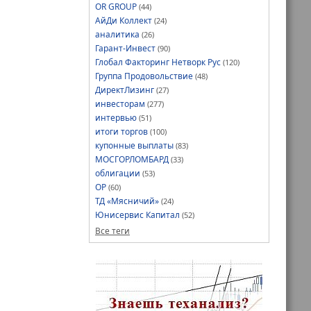
OR GROUP
(44)
АйДи Коллект
(24)
аналитика
(26)
Гарант-Инвест
(90)
Глобал Факторинг Нетворк Рус
(120)
Группа Продовольствие
(48)
ДиректЛизинг
(27)
инвесторам
(277)
интервью
(51)
итоги торгов
(100)
купонные выплаты
(83)
МОСГОРЛОМБАРД
(33)
облигации
(53)
ОР
(60)
ТД «Мясничий»
(24)
Юнисервис Капитал
(52)
Все теги
) и Андрей