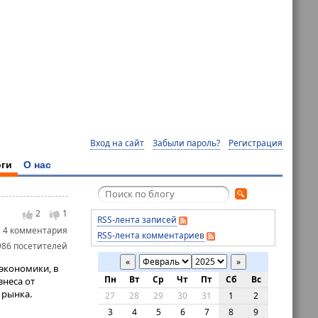
Вход на сайт
Забыли пароль?
Регистрация
ги
О нас
2
1
RSS-лента записей
4 комментария
RSS-лента комментариев
986 посетителей
«
»
экономики, в
Пн
Вт
Ср
Чт
Пт
Сб
Вс
знеса от
 рынка.
27
28
29
30
31
1
2
3
4
5
6
7
8
9