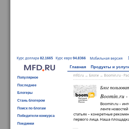
Курс доллара
Курс евро
Мобильная версия
82.1665
94.8366
Главная
Продукты и услуг
mfd.ru
→
Блоги
→
Boomin.ru - Р
Популярное
Последнее
Блог пользова
Блогеры
Boomin.ru 
Стань блогером
Boomin.ru – ин
Поиск по блогам
ленте новостей
статьях – конкретные рекомен
Победители конкурса
первого лица. Наша площадка
Поединки