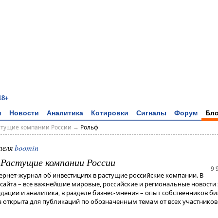
18+
и
Новости
Аналитика
Котировки
Сигналы
Форум
Бло
астущие компании России
→
Рольф
теля
boomin
- Растущие компании России
9 
тернет-журнал об инвестициях в растущие российские компании. В
 сайта – все важнейшие мировые, российские и региональные новости 
дации и аналитика, в разделе бизнес-мнения – опыт собственников би
 открыта для публикаций по обозначенным темам от всех участников