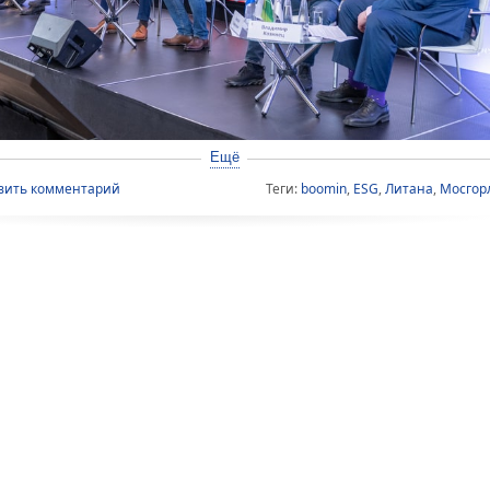
Ещё
вить комментарий
Теги:
boomin
,
ESG
,
Литана
,
Мосгор
в Москве прошел форум «Будущее облигационного рынка: возвращени
е 250 эмитентов, институциональных и частных инвесторов, представ
ров и консультантов. Организаторами мероприятия выступили рейтин
РА» и аналитическая компания «Эксперт Бизнес-Решения». Одной из пя
ктических сессий стала «Средний бизнес на рынке публичного долга: 
ки обсудили стратегии успешного позиционирования бизнеса на обли
ости
торы ждут от компании, решившей выпустить облигации, раскрытия 
 можно доверять. Но по объективным причинам сделать это удается д
м выступлении управляющий директор по работе с эмитентами
ИК «Диа
ует три варианта структуры бизнеса. Первый вариант (идеальный для
бизнес либо представляет собой одно юрлицо, либо холдинговую ком
. Такая компания, как правило, ведет отчетность по МСФО и имеет 