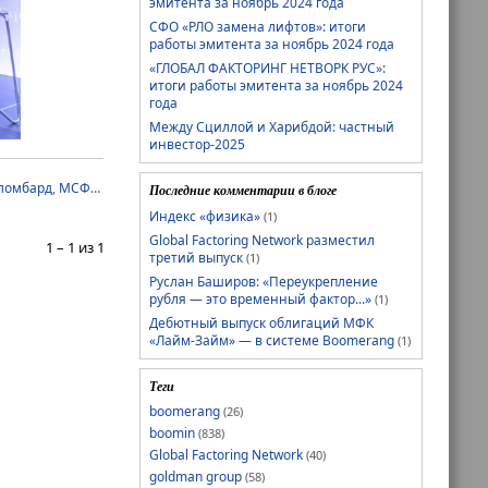
эмитента за ноябрь 2024 года
СФО «РЛО замена лифтов»: итоги
работы эмитента за ноябрь 2024 года
«ГЛОБАЛ ФАКТОРИНГ НЕТВОРК РУС»:
итоги работы эмитента за ноябрь 2024
года
Между Сциллой и Харибдой: частный
инвестор-2025
ломбард
,
МСФО
,
Рольф
,
РСБУ
,
Эксперт РА
Последние комментарии в блоге
е к росту»,
Индекс «физика»
(1)
ителей биржи,
говое
Global Factoring Network разместил
1 – 1 из 1
третий выпуск
(1)
ти
условия для
Руслан Баширов: «Переукрепление
гационном
рубля — это временный фактор...»
(1)
Дебютный выпуск облигаций МФК
«Лайм-Займ» — в системе Boomerang
(1)
Теги
финансовой
алеко не всем.
boomerang
(26)
лот»
Андрей
boomin
(838)
 фондового
Global Factoring Network
(40)
панию,
goldman group
(58)
рейтинг