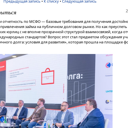
Предыдущая запись
•
К списку
•
Следующая запись
2
рыться
 и отчетность по МСФО — базовые требования для получения достойн
 привлечения займа на публичном долговом рынке. Но как преуспеть
ких юрлиц с не вполне прозрачной структурой взаимосвязей, когда о
еждународных стандартов? Вопрос этот стал предметом обсуждения уч
ичного долга: условия для развития», которая прошла на площадке ф