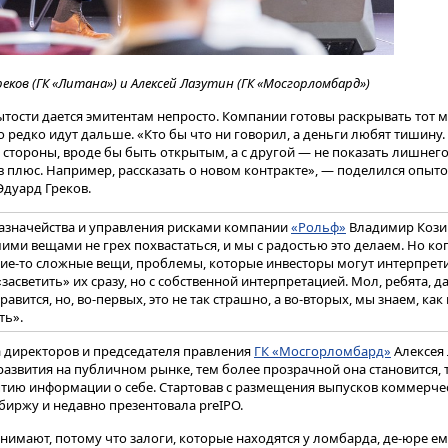
реков (ГК «Литана») и Алексей Лазутин (ГК «Мосгорломбард»)
тости дается эмитентам непросто. Компании готовы раскрывать тот 
но редко идут дальше. «Кто бы что ни говорил, а деньги любят тишину
 стороны, вроде бы быть открытым, а с другой — не показать лишнег
м в плюс. Например, рассказать о новом контракте», — поделился опыт
дуард Греков.
азначейства и управления рисками компании
«Рольф»
Владимир Кози
ми вещами не грех похвастаться, и мы с радостью это делаем. Но ког
ие-то сложные вещи, проблемы, которые инвесторы могут интерпрет
засветить» их сразу, но с собственной интерпретацией. Мол, ребята, да
равится, но, во-первых, это не так страшно, а во-вторых, мы знаем, как 
ть».
 директоров и председателя правления
ГК «Мосгорломбард»
Алексея 
азвития на публичном рынке, тем более прозрачной она становится, 
ытию информации о себе. Стартовав с размещения выпусков коммерче
биржу и недавно презентовала preIPO.
онимают, потому что залоги, которые находятся у ломбарда, де-юре ем