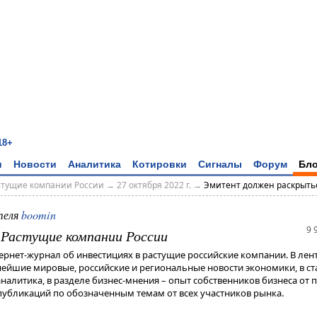
18+
и
Новости
Аналитика
Котировки
Сигналы
Форум
Бло
астущие компании России
→
27 октября 2022 г.
→
Эмитент должен раскрыть
теля
boomin
9 
- Растущие компании России
тернет-журнал об инвестициях в растущие российские компании. В лен
жнейшие мировые, российские и региональные новости экономики, в ст
алитика, в разделе бизнес-мнения – опыт собственников бизнеса от п
убликаций по обозначенным темам от всех участников рынка.