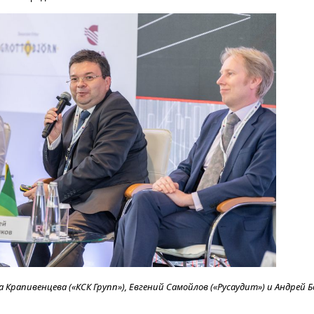
 Крапивенцева («КСК Групп»), Евгений Самойлов («Русаудит») и Андрей Б