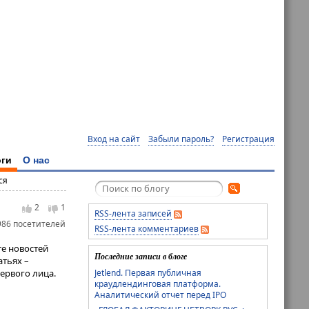
Вход на сайт
Забыли пароль?
Регистрация
ги
О нас
ся
2
1
RSS-лента записей
986 посетителей
RSS-лента комментариев
те новостей
Последние записи в блоге
атьях –
Jetlend. Первая публичная
ервого лица.
краудлендинговая платформа.
Аналитический отчет перед IPO