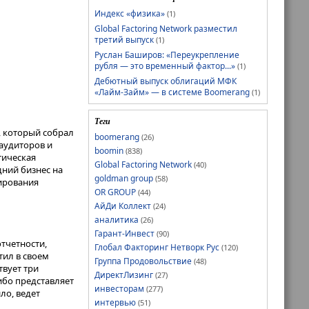
Индекс «физика»
(1)
Global Factoring Network разместил
третий выпуск
(1)
Руслан Баширов: «Переукрепление
рубля — это временный фактор...»
(1)
Дебютный выпуск облигаций МФК
«Лайм-Займ» — в системе Boomerang
(1)
Теги
, который собрал
boomerang
(26)
 аудиторов и
boomin
(838)
тическая
Global Factoring Network
(40)
дний бизнес на
goldman group
(58)
нирования
OR GROUP
(44)
АйДи Коллект
(24)
аналитика
(26)
Гарант-Инвест
(90)
тчетности,
Глобал Факторинг Нетворк Рус
(120)
тил в своем
Группа Продовольствие
(48)
вует три
ДиректЛизинг
(27)
ибо представляет
инвесторам
(277)
ло, ведет
интервью
(51)