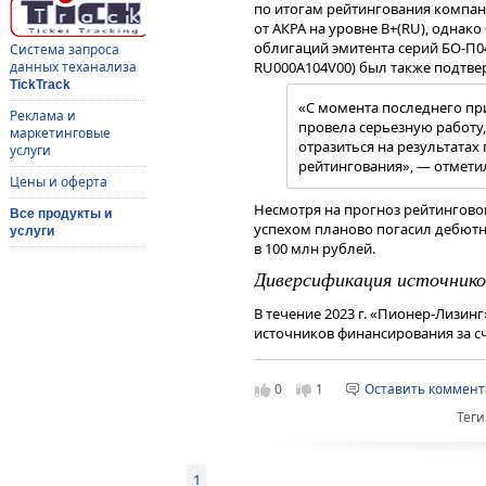
по итогам рейтингования компан
от АКРА на уровне В+(RU), однак
облигаций эмитента серий БО-П04 (
Система запроса
данных теханализа
RU000A104V00) был также подтвер
TickTrack
«С момента последнего пр
Реклама и
провела серьезную работу
маркетинговые
отразиться на результатах 
услуги
рейтингования», — отмети
Цены и оферта
Несмотря на прогноз рейтингового
Все продукты и
успехом планово погасил дебют
услуги
в 100 млн рублей.
Диверсификация источнико
В течение 2023 г. «Пионер-Лизин
источников финансирования за с
кредитования. В начале года ко
финансированию новых лизинговы
0
1
Оставить коммен
середине прошлого года оформл
«Совкомбанк» под финансирование
Теги
была открыта кредитная линия на
позволит обеспечить существенны
Рост заемных средств для лизин
1