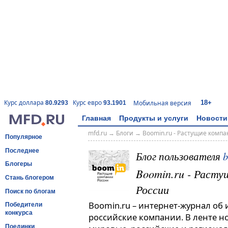
18+
Курс доллара
Курс евро
Мобильная версия
80.9293
93.1901
Главная
Продукты и услуги
Новости
mfd.ru
→
Блоги
→
Boomin.ru - Растущие комп
Популярное
Последнее
Блог пользователя
Блогеры
Boomin.ru - Расту
Стань блогером
России
Поиск по блогам
Boomin.ru – интернет-журнал об
Победители
конкурса
российские компании. В ленте н
Поединки