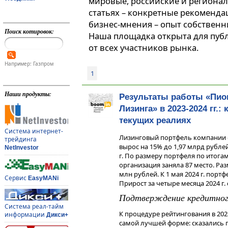
мировые, российские и регионал
статьях – конкретные рекоменда
бизнес-мнения – опыт собственн
Поиск котировок:
Наша площадка открыта для пуб
от всех участников рынка.
Например: Газпром
1
Наши продукты:
Результаты работы «Пио
Лизинга» в 2023-2024 гг.:
текущих реалиях
Система интернет-
Лизинговый портфель компании «
трейдинга
вырос на 15% до 1,97 млрд рубле
NetInvestor
г. По размеру портфеля по итога
организация заняла 87 место. Раз
млн рублей. К 1 мая 2024 г. порт
Сервис
EasyMANi
Прирост за четыре месяца 2024 г.
Подтверждение кредитног
Система реал-тайм
К процедуре рейтингования в 2023
информации
Дикси+
самой лучшей форме: сказались по