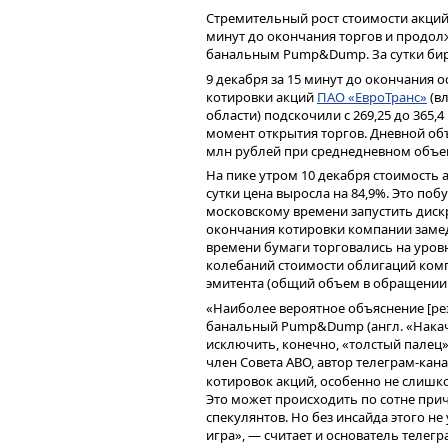
рынок. Большую роль в этом, конечно
Стремительный рост стоимости акций 
грамотно структурированы публикац
минут до окончания торгов и продол
интересам. И вот, читая на «Пульсе» 
банальным Pump&Dump. За сутки бирж
сам могу делать такие материалы. Ве
9 декабря за 15 минут до окончания 
получил в вузе, и большой опыт работ
котировки акций
ПАО «ЕвроТранс»
(вл
обзоры об эмитентах и рынке, увидел
области) подскочили с 269,25 до 365,4
втянулся.
момент открытия торгов. Дневной объ
— Где вы учились?
млн рублей при среднедневном объеме
— Я обучался на факультете менеджм
На пике утром 10 декабря стоимость а
субстанция, которая находится на ст
сутки цена выросла на 84,9%. Это поб
антропологии и некого интуитивно-п
московскому времени запустить диск
окончания котировки компании замедл
Соответственно мое образ
времени бумаги торговались на уровн
экономический блок. Но ког
колебаний стоимости облигаций ком
тех знаний, которые нам да
эмитента (общий объем в обращении 
«Наиболее вероятное объяснение [рез
С улыбкой вспоминаю, как 20 с лишни
банальный Pump&Dump (англ. «Нака
лекциях
исключить, конечно, «толстый палец»
Тамары Викторовны Теплов
член Совета АВО, автор телеграм-ка
отчетности. Учила разбираться в бухг
выуживать из них какую-то содержате
котировок акций, особенно не слишк
зачем мне вся эта ерунда, ведь я нико
Это может происходить по сотне при
абсолютно неинтересно. И вот недавн
спекулянтов. Но без инсайда этого не
одном из мероприятий Ассоциации вла
игра», — считает и основатель телег