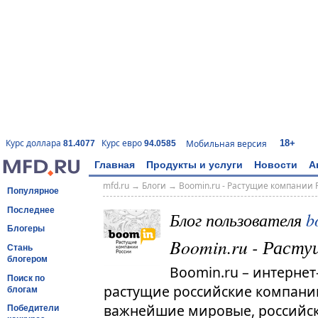
18+
Курс доллара
Курс евро
Мобильная версия
81.4077
94.0585
Главная
Продукты и услуги
Новости
А
mfd.ru
→
Блоги
→
Boomin.ru - Растущие компании 
Популярное
Последнее
Блог пользователя
b
Блогеры
Boomin.ru - Расту
Стань
блогером
Boomin.ru – интернет
Поиск по
растущие российские компании.
блогам
важнейшие мировые, российск
Победители