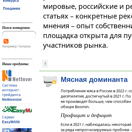
конкурса
мировые, российские и р
Поединки
статьях – конкретные рек
мнения – опыт собственн
Поиск котировок:
площадка открыта для пу
участников рынка.
Например: Газпром
1
Наши продукты:
Мясная доминанта
Система
интернет-
Потребление мяса в России в 2022 г. 
трейдинга
десятилетия, достигнутый в 2021 г. П
NetInvestor
ее производят больше, чем способен
обзоре Boomin.
Профицит и дефицит
Сервис
EasyMANi
Если в 2021 г. наблюдалась некоторая 
за ряда непрогнозируемых проблем — 