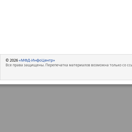
© 2026
«МФД-ИнфоЦентр»
Все права защищены. Перепечатка материалов возможна только со ссы
*Источник: Росстат
Удельный вес производства говядины 
дешевый мясной рацион — курица и 
Несмотря на снижение объемов говядин
Лидеры отрасли
Производство птицы и свинины (как в
из сегментов конкуренция высокая, 
продукции.