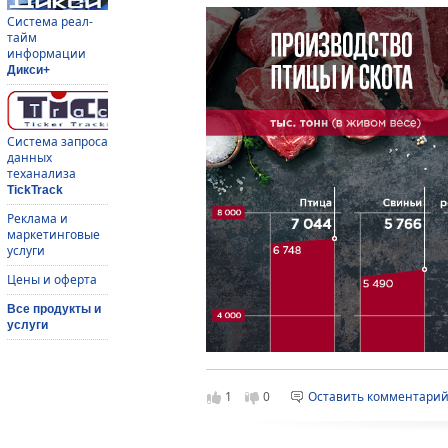
Система реал-
тайм
информации
Дикси+
Система запроса
данных
теханализа
TickTrack
Реклама и
маркетинговые
услуги
Цены и оферта
Все продукты и
услуги
1
0
Оставить комментари