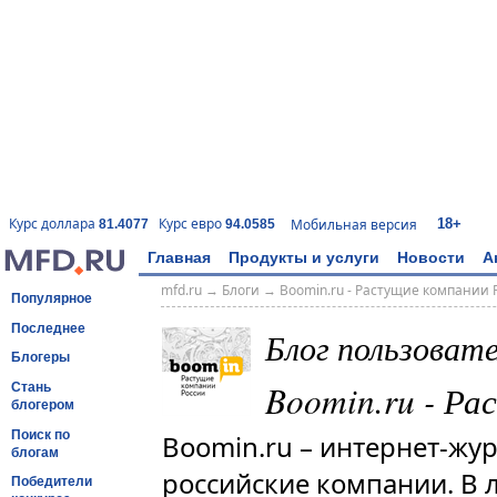
18+
Курс доллара
Курс евро
Мобильная версия
81.4077
94.0585
Главная
Продукты и услуги
Новости
А
mfd.ru
→
Блоги
→
Boomin.ru - Растущие компании 
Популярное
Последнее
Блог пользоват
Блогеры
Boomin.ru - Ра
Стань
блогером
Поиск по
Boomin.ru – интернет-жу
блогам
российские компании. В 
Победители