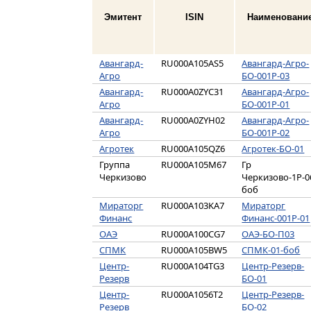
Эмитент
ISIN
Наименовани
Авангард-
RU000A105AS5
Авангард-Агро-
Агро
БО-001P-03
Авангард-
RU000A0ZYC31
Авангард-Агро-
Агро
БО-001P-01
Авангард-
RU000A0ZYH02
Авангард-Агро-
Агро
БО-001P-02
Агротек
RU000A105QZ6
Агротек-БО-01
Группа
RU000A105M67
Гр
Черкизово
Черкизово-1Р-0
боб
Мираторг
RU000A103KA7
Мираторг
Финанс
Финанс-001Р-01
ОАЭ
RU000A100CG7
ОАЭ-БО-П03
СПМК
RU000A105BW5
СПМК-01-боб
Центр-
RU000A104TG3
Центр-Резерв-
Резерв
БО-01
Центр-
RU000A1056T2
Центр-Резерв-
Резерв
БО-02