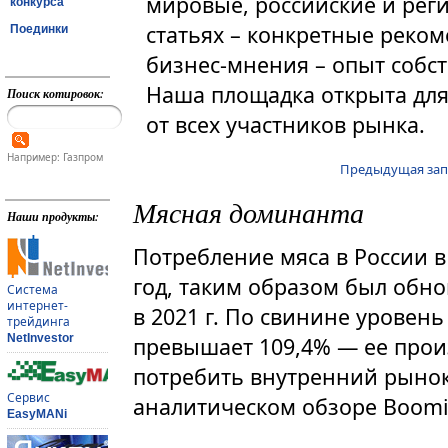
мировые, российские и рег
конкурса
статьях – конкретные реком
Поединки
бизнес-мнения – опыт собст
Наша площадка открыта дл
Поиск котировок:
от всех участников рынка.
Например: Газпром
Предыдущая зап
Мясная доминанта
Наши продукты:
Потребление мяса в России в 
год, таким образом был обно
Система
интернет-
в 2021 г. По свинине уровен
трейдинга
NetInvestor
превышает 109,4% — ее прои
потребить внутренний рынок
Сервис
аналитическом обзоре Boomi
EasyMANi