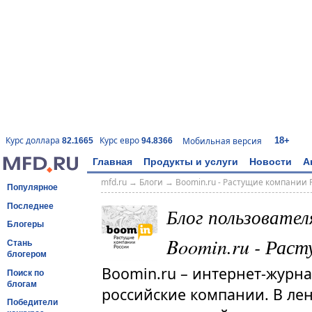
18+
Курс доллара
Курс евро
Мобильная версия
82.1665
94.8366
Главная
Продукты и услуги
Новости
А
mfd.ru
→
Блоги
→
Boomin.ru - Растущие компании 
Популярное
Последнее
Блог пользовате
Блогеры
Boomin.ru - Рас
Стань
блогером
Boomin.ru – интернет-журна
Поиск по
блогам
российские компании. В лен
Победители