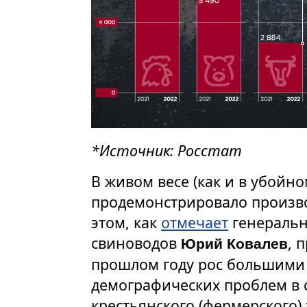
*Источник: Росстат
В живом весе (как и в убойн
продемонстрировало произв
этом, как
отмечает
генеральн
свиноводов
, 
Юрий Ковалев
прошлом году рос большими т
демографических проблем в 
крестьянского (фермерского)