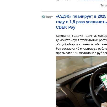
высоком уровне.
Теги
«СДЭК» планирует в 2025
году в 1,5 раза увеличит
CDEK Pay
Компания «СДЭК» - один из лидер
демонстрирует стабильный рост в
общий оборот клиентов собствен
Pay составил 42 миллиарда рубле
превысила 150 миллионов рублей
Все показатели рентабельности
вследствие улучшения основных 
отметить, что все показатели р
среднеотраслевые значения.
Стратегия компании до конца го
складскую инфраструктуру, IT-о
разработку и обновление собстве
использованием искусственного 