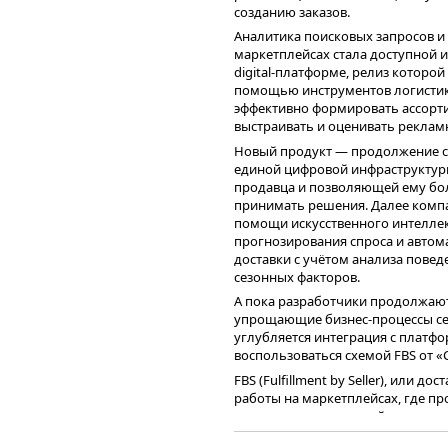
созданию заказов.
Аналитика поисковых запросов и
маркетплейсах стала доступной 
Основным сегментом, генерирую
digital-платформе, релиз которо
неизменно продолжает оставатьс
помощью инструментов логистик
которого по итогам 1 квартала 2
эффективно формировать ассорти
76%. Сегмент С2С, который явля
выстраивать и оценивать реклам
демонстрирует динамичное развит
Новый продукт — продолжение с
клиентской базы, так и в кратном
единой цифровой инфраструктуры
Этому способствует развитие серв
продавца и позволяющей ему бол
пополнился сервисами «Кладовка
принимать решения. Далее компа
«Переезд» (с предоставлением до
помощи искусственного интеллек
например, работодателем).
прогнозирования спроса и автом
доставки с учётом анализа повед
сезонных факторов.
А пока разработчики продолжаю
упрощающие бизнес-процессы селл
углубляется интеграция с платфо
воспользоваться схемой FBS от «
FBS (Fulfillment by Seller), или д
работы на маркетплейсах, где пр
хранением и отправкой товаров 
делегировать СДЭК создание зака