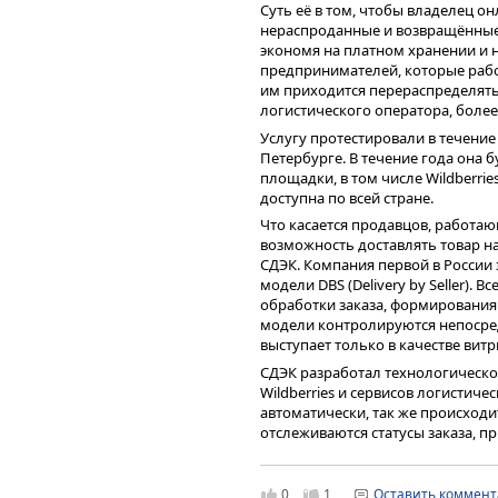
Суть её в том, чтобы владелец о
партнёрской сети для оптимизац
увеличился на 13,7% относительн
нераспроданные и возвращённые 
управления закупками, сопрово
ежеквартального получения чис
экономя на платном хранении и н
и аналитики.
планомерно снижается согласно 
предпринимателей, которые рабо
Для демонстрации результатов э
им приходится перераспределять 
менеджер обрабатывает 50 запрос
логистического оператора, более
или в общей сложности 4,1 часа. 
Услугу протестировали в течение 
обработкой каждого запроса за 3
Петербурге. В течение года она 
часа по сравнению с человеком. В
площадки, в том числе Wildberrie
полный рабочий день, ускоряет 
доступна по всей стране.
трафик обращений. При стоимост
рублей, на штате из 10 таких сот
Что касается продавцов, работающ
экономит 8 300 рублей в день или
возможность доставлять товар н
СДЭК. Компания первой в России
Специалисты логистического опе
модели DBS (Delivery by Seller). 
данных для обучения систем — 
обработки заказа, формирования 
решения этих задач. Неполные и
модели контролируются непосре
ошибкам и низкой эффективност
выступает только в качестве витр
технологий. При правильном под
стать драйвером роста компании,
СДЭК разработал технологическ
Долговая нагрузка Компании тра
перспективе.
Wildberries и сервисов логистич
того, демонстрирует снижение: п
автоматически, так же происход
выручка LTM остаются в комфорт
отслеживаются статусы заказа, п
долговой нагрузки связана как со
двух системах. Для получения пок
ростом финансовых результатов 
продавца появляется больше во
процентов (ICR) демонстрирует с
нюансы доставки.
существенного роста процентов к
0
1
Оставить коммен