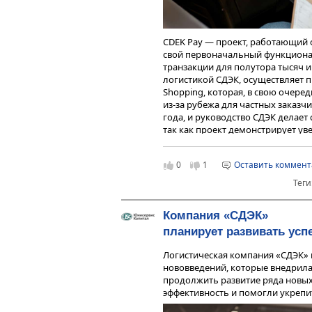
аналитиков, юристов и клиентск
обработку данных и высвобождая
CDEK Pay — проект, работающий 
свой первоначальный функционал
транзакции для полутора тысяч 
логистикой СДЭК, осуществляет 
Shopping, которая, в свою очеред
из-за рубежа для частных заказчи
года, и руководство СДЭК делает 
так как проект демонстрирует уве
количество посетителей сайта
CD
на 43,3% больше, чем в 2023 году
0
1
Оставить коммен
22 178 рублей, и наличие собств
платежей тому способствует.
Теги
Представители эмитента отмечаю
сервисов довольно высока. Одна
Компания «СДЭК»
рынке сервисов для интернет-то
планирует развивать усп
Дмитрий Балин поясняет:
Логистическая компания «СДЭК»
Финансовые организации, т
нововведений, которые внедрила 
располагают логистическ
продолжить развитие ряда новых
конкуренты-логистические
эффективность и помогли укрепит
плане финансовых сервисов
есть у маркетплейсов, но 