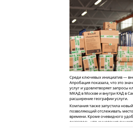
действуем на рынке незав
который составляет 20-30%
commerce, это около 2-3 тр
всегда будет существовать
рынка электронной коммер
СДЭК обслуживается более 
котором специализируются
и в целом у группы СДЭК 
По итогам 2025 года эмитент пла
дальнейшего развития в 
платёжного агрегатора на 150% к 
сервисов для независимого
разработала стратегию развития 
использовать потенциал сущест
продолжать усовершенствовани
платежных, кассовых, кредитных,
интернет-магазинов.
Среди ключевых инициатив — вне
Апробация показала, что это зна
услуг и удовлетворяет запросы к
МКАД в Москве и внутри КАД в Са
расширение географии услуги.
Компания также запустила новы
позволяющий отслеживать место
времени. Кроме очевидного удоб
оказалось, что инновация сущес
управления логистикой.