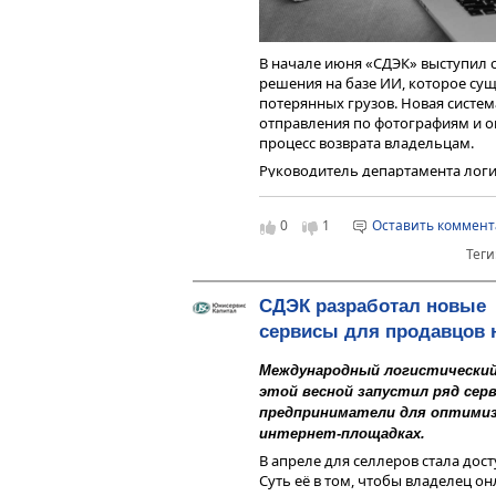
В начале июня «СДЭК» выступил 
решения на базе ИИ, которое сущ
потерянных грузов. Новая систе
отправления по фотографиям и о
процесс возврата владельцам.
Руководитель департамента лог
Пахомов отмечает:
0
1
Оставить коммен
Раньше сотрудникам прихо
товар среди сотен неопозн
Теги
кроссовки 36-го размера ср
Теперь достаточно загру
СДЭК разработал новые
предмета, и ИИ автоматич
варианты из базы данных.
сервисы для продавцов 
Международный логистический
Это особенно актуально для случа
этой весной запустил ряд се
владелец неизвестен. Технологи
предприниматели для оптимиз
системе, уже активно применяет
интернет-площадках.
например компанией Amazon, для
В апреле для селлеров стала дос
«СДЭК» планомерно внедряет ИИ 
Суть её в том, чтобы владелец о
партнёрской сети для оптимизац