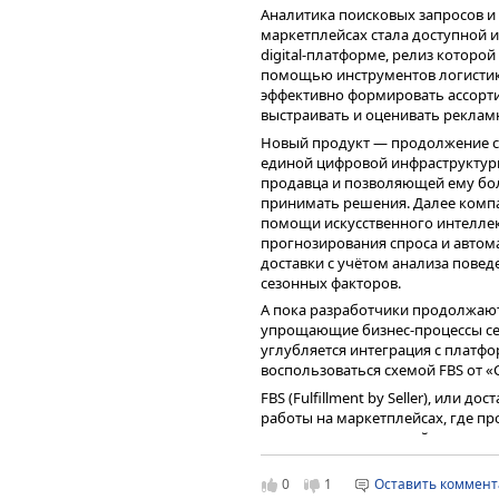
крупную сервисную сеть. Проект
Аналитика поисковых запросов и
СДЭК и возможность создания на
маркетплейсах стала доступной 
высокомаржинальных сервисов. 
digital-платформе, релиз которо
логистики в многофункциональны
помощью инструментов логистик
потенциально повышает лояльно
эффективно формировать ассорти
выстраивать и оценивать реклам
Новый продукт — продолжение с
единой цифровой инфраструктуры
продавца и позволяющей ему бол
принимать решения. Далее компа
помощи искусственного интеллек
прогнозирования спроса и автом
доставки с учётом анализа повед
сезонных факторов.
А пока разработчики продолжаю
упрощающие бизнес-процессы селл
углубляется интеграция с платфо
воспользоваться схемой FBS от «
FBS (Fulfillment by Seller), или д
работы на маркетплейсах, где пр
хранением и отправкой товаров 
делегировать СДЭК создание зака
осуществляется в соответствии с
0
1
Оставить коммен
продавца — упрощение администр