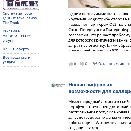
Система запроса
Одним из значимых шагов стало 
данных теханализа
крупнейших дистрибьюторов на 
TickTrack
позволяет партнерам OCS получат
Санкт-Петербурге и Екатеринбург
Реклама и
географии. Это решает проблему 
маркетинговые
для которого критически важны 
услуги
затрат на логистику. Таким обра
Цены и оферта
«последней мили» для B2B-секто
самовывоз или специализирован
Все продукты и
услуги
Большим шагом в направлении ра
0
0
Оставить коммен
маркетплейсом «Мегамаркет». Па
Т
площадке напрямую использоват
доставки заказов (модель rDBS – re
по всей России. Селлеры получаю
Новые цифровые
тарифами и географией доставки
возможности для селлер
сервис. СДЭК же последовательн
ритейлеров, работающих через м
Международный логистический 
B2C-отправлений.
портфель IT-решений для онлайн-
распоряжение поступила новая 
Также в четвертом квартале был 
запустил совместно с аналитическ
международным сервисом времен
работающие с Wildberries, полу
предоставил возможности своих 
созданию заказов.
чемоданов клиентов «КИПЛ», вкл