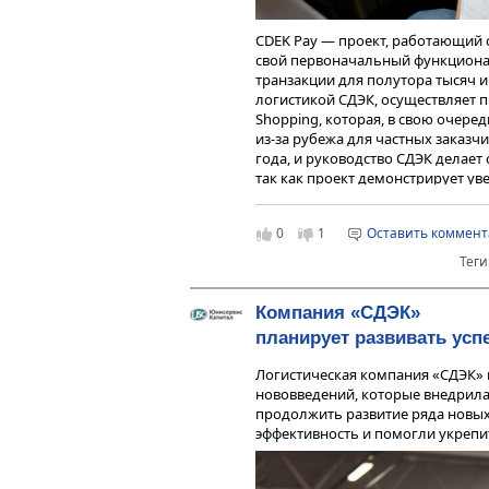
CDEK Pay — проект, работающий 
свой первоначальный функционал
транзакции для полутора тысяч 
логистикой СДЭК, осуществляет 
Shopping, которая, в свою очеред
из-за рубежа для частных заказчи
года, и руководство СДЭК делает 
так как проект демонстрирует уве
количество посетителей сайта
CD
на 43,3% больше, чем в 2023 году
0
1
Оставить коммен
22 178 рублей, и наличие собств
платежей тому способствует.
Теги
Представители эмитента отмечаю
сервисов довольно высока. Одна
Компания «СДЭК»
рынке сервисов для интернет-то
планирует развивать усп
Дмитрий Балин поясняет:
Логистическая компания «СДЭК»
Финансовые организации, т
нововведений, которые внедрила 
располагают логистическ
продолжить развитие ряда новых
конкуренты-логистические
эффективность и помогли укрепит
плане финансовых сервисов
есть у маркетплейсов, но 
действуем на рынке незав