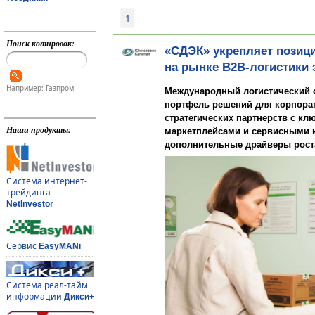
1
Поиск котировок:
«СДЭК» укрепляет позиц
на рынке B2B-логистики 
Например: Газпром
Международный логистический оп
портфель решений для корпорат
стратегических партнерств с к
Наши продукты:
маркетплейсами и сервисными 
дополнительные драйверы рост
Система интернет-
трейдинга
NetInvestor
Сервис
EasyMANi
Система реал-тайм
информации
Дикси+