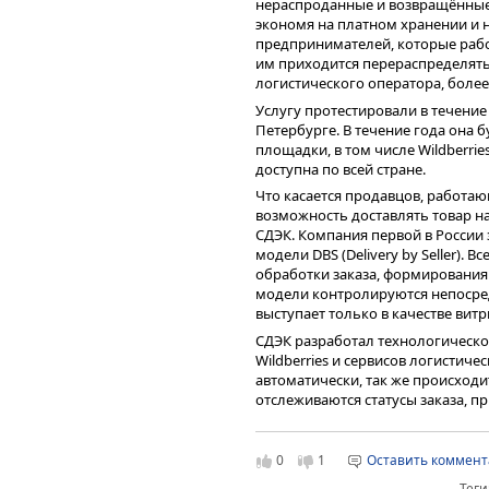
нераспроданные и возвращённые 
управления закупками, сопрово
экономя на платном хранении и н
и аналитики.
предпринимателей, которые рабо
Для демонстрации результатов э
им приходится перераспределять 
менеджер обрабатывает 50 запрос
логистического оператора, более
или в общей сложности 4,1 часа. 
Услугу протестировали в течение 
обработкой каждого запроса за 3
Петербурге. В течение года она 
часа по сравнению с человеком. В
площадки, в том числе Wildberrie
полный рабочий день, ускоряет 
доступна по всей стране.
трафик обращений. При стоимост
рублей, на штате из 10 таких сот
Что касается продавцов, работающ
экономит 8 300 рублей в день или
возможность доставлять товар н
СДЭК. Компания первой в России
Специалисты логистического опе
модели DBS (Delivery by Seller). 
данных для обучения систем — 
обработки заказа, формирования 
решения этих задач. Неполные и
модели контролируются непосре
ошибкам и низкой эффективност
выступает только в качестве витр
технологий. При правильном под
стать драйвером роста компании,
СДЭК разработал технологическ
перспективе.
Wildberries и сервисов логистич
автоматически, так же происход
отслеживаются статусы заказа, п
двух системах. Для получения пок
продавца появляется больше во
нюансы доставки.
0
1
Оставить коммен
Теги