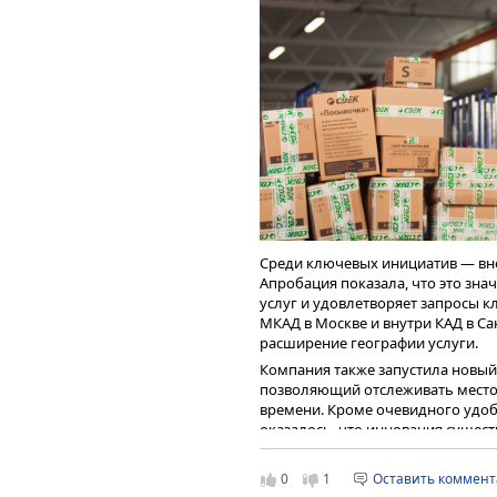
который составляет 20-30%
commerce, это около 2-3 тр
всегда будет существовать
рынка электронной коммер
СДЭК обслуживается более 
котором специализируются
и в целом у группы СДЭК 
По итогам 2025 года эмитент пла
дальнейшего развития в 
платёжного агрегатора на 150% к 
сервисов для независимого
разработала стратегию развития 
использовать потенциал сущест
продолжать усовершенствовани
платежных, кассовых, кредитных,
интернет-магазинов.
Среди ключевых инициатив — вне
Апробация показала, что это зна
услуг и удовлетворяет запросы к
МКАД в Москве и внутри КАД в Са
расширение географии услуги.
Компания также запустила новы
позволяющий отслеживать место
времени. Кроме очевидного удоб
оказалось, что инновация сущес
управления логистикой.
В декабре 2024 года компания п
0
1
Оставить коммен
уведомления в приложении, сооб