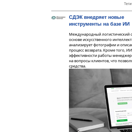
Теги
приводит к удешевлению доставк
интеграционный сервис DBS (Deliv
использовать логистику СДЭК дл
СДЭК внедряет новые
Wildberries.
инструменты на базе ИИ
Тем временем аналитики СДЭК фи
посылок онлайн: в первом кварта
Международный логистический о
отправлений, оформленных без о
основе искусственного интеллект
числа всех заказов. Так что потр
анализирует фотографии и описа
больше и больше цифровых реш
процесс возврата. Кроме того, И
эффективности работы менеджеро
на вопросы клиентов, что позвол
средства.