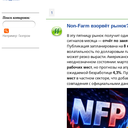
1
Поиск котировок:
Non-Farm взорвёт рынок
В эту пятницу рынок получит од
Например: Газпром
сигналов месяца —
отчёт по зан
Публикация запланирована на
8 
волатильность по долларовым па
может резко вырасти. Американс
неоднозначном состоянии: март
, но прогнозы на а
рабочих мест
ожидаемой безработице
. П
4,3%
в частном секторе, что доба
мест
совпадения с официальными дан