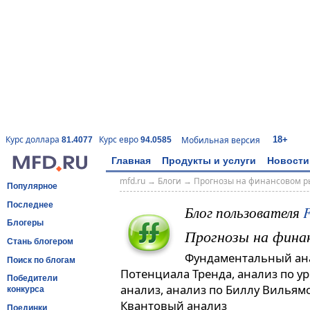
18+
Курс доллара
Курс евро
Мобильная версия
81.4077
94.0585
Главная
Продукты и услуги
Новости
mfd.ru
→
Блоги
→
Прогнозы на финансовом р
Популярное
Последнее
Блог пользователя
F
Блогеры
Прогнозы на фина
Стань блогером
Фундаментальный ана
Поиск по блогам
Потенциала Тренда, анализ по 
Победители
анализ, анализ по Биллу Вильямс
конкурса
Квантовый анализ
Поединки