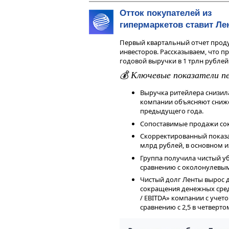
Отток покупателей из
гипермаркетов ставит Ле
Первый квартальный отчет прод
инвесторов. Рассказываем, что п
годовой выручки в 1 трлн рублей
💰 Ключевые показатели пе
Обратный выкуп акций и с
Выручка ритейлера снизилас
компании объясняют сниже
Магнит
объявил тендер на выкуп 
предыдущего года.
ной скидкой от рыночной цены. В
Сопоставимые продажи сок
ценных бумаг из расчета 2,215 ты
Скорректированный показат
акционеров-нерезидентов предл
млрд рублей, в основном и
возможность выйти из актива п
активов и перспективы полность
Группа получила чистый уб
заверил, что по-прежнему намере
сравнению с околонулевым
листингом акций на Московской
Чистый долг Ленты вырос д
информации о перспективах вып
сокращения денежных сред
Что в сухом остатке
/ EBITDA» компании с учет
сравнению с 2,5 в четверто
При этом темпы роста бизнеса от
Выручка владельца сетей Пятеро