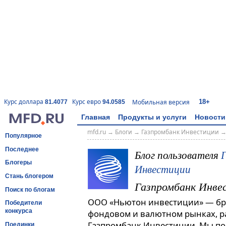
18+
Курс доллара
Курс евро
Мобильная версия
81.4077
94.0585
Главная
Продукты и услуги
Новости
mfd.ru
→
Блоги
→
Газпромбанк Инвестиции
Популярное
Последнее
Блог пользователя
Блогеры
Инвестиции
Стань блогером
Газпромбанк Инве
Поиск по блогам
ООО «Ньютон инвестиции» — бро
Победители
конкурса
фондовом и валютном рынках, 
Газпромбанк Инвестиции. Мы по
Поединки