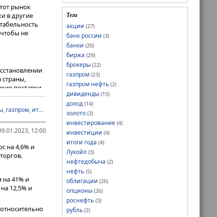
тот рынок
Теги
и в другие
нтабельность
акции
(27)
 чтобы не
банк россии
(3)
банки
(20)
биржа
(29)
брокеры
(22)
осстановлении
газпром
(23)
и страны,
газпром нефть
(2)
акие поставки
дивиденды
(15)
изводственных
доход
(14)
ять за собой
ы
,
газпром
,
итоги года
,
облигации
,
опционы
золото
(3)
ых
инвестирование
(4)
9.01.2023, 12:00
инвестиции
(4)
итоги года
(4)
с на 4,6% и
ой
и
Мечела
.
Лукойл
(3)
торгов.
 на продаже
нефтедобыча
(2)
нам.
нефть
(5)
 на 41% и
облигации
(26)
на 12,5% и
опционы
(26)
роснефть
(3)
% относительно
рубль
(2)