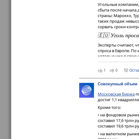
Угольные компании, 
сбыта после начала 
страны: Марокко, Ту
таких продаж невыс
сорвать сроки контр
🇪🇺 Уголь прос
Эксперты считают, ч
спроса в Европе. По 
которые уже в свою 
не маржинальны, но 
мощностей и снижают
1
0
Оста
рынки сбыта, не до
поставщиков.
Cовокупный объем т
❓ Какие компани
Московская биржа
по
Среди публичных уг
достиг 1,1 квадрилл
Но эти игроки практ
Кроме того:
металлургического у
• на фондовом рынке
составил 17,6 трлн р
составил 19,6 трлн р
• на валютном рынке