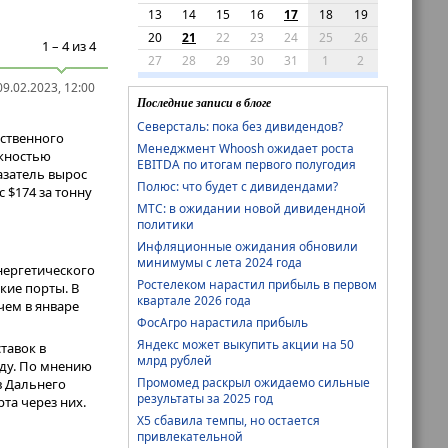
13
14
15
16
17
18
19
20
21
22
23
24
25
26
1 – 4 из 4
27
28
29
30
31
1
2
9.02.2023, 12:00
Последние записи в блоге
Северсталь: пока без дивидендов?
ественного
Менеджмент Whoosh ожидает роста
ожностью
EBITDA по итогам первого полугодия
казатель вырос
Полюс: что будет с дивидендами?
с $174 за тонну
МТС: в ожидании новой дивидендной
политики
Инфляционные ожидания обновили
минимумы с лета 2024 года
нергетического
Ростелеком нарастил прибыль в первом
кие порты. В
квартале 2026 года
чем в январе
ФосАгро нарастила прибыль
Яндекс может выкупить акции на 50
тавок в
млрд рублей
оду. По мнению
Промомед раскрыл ожидаемо сильные
в Дальнего
результаты за 2025 год
та через них.
Х5 сбавила темпы, но остается
привлекательной