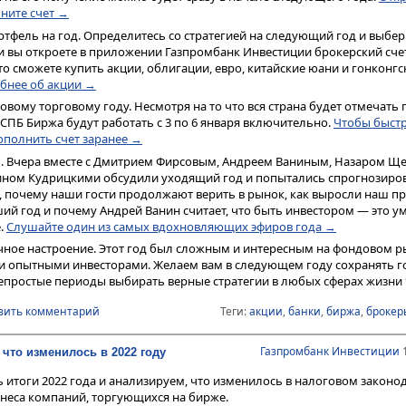
ните счет →
тфель на год. Определитесь со стратегией на следующий год и выбер
и вы откроете в приложении Газпромбанк Инвестиции брокерский сче
, то сможете купить акции, облигации, евро, китайские юани и гонконг
бнее об акции →
новому торговому году. Несмотря на то что вся страна будет отмечать 
СПБ Биржа будут работать с 3 по 6 января включительно.
Чтобы быст
ополнить счет заранее →
ы. Вчера вместе с Дмитрием Фирсовым, Андреем Ваниным, Назаром Щ
ином Кудрицкими обсудили уходящий год и попытались спрогнозиров
те, почему наши гости продолжают верить в рынок, как выросли наш пр
й год и почему Андрей Ванин считает, что быть инвестором — это у
.
Слушайте один из самых вдохновляющих эфиров года →
ное настроение. Этот год был сложным и интересным на фондовом рын
ли опытными инвесторами. Желаем вам в следующем году сохранять г
епростые периоды выбирать верные стратегии в любых сферах жизни 
вить комментарий
Теги:
акции
,
банки
,
биржа
,
брокер
Газпромбанк Инвестиции
1
 что изменилось в 2022 году
итоги 2022 года и анализируем, что изменилось в налоговом законод
знеса компаний, торгующихся на бирже.