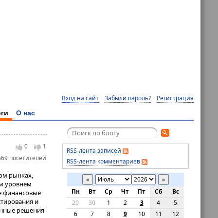
Вход на сайт
Забыли пароль?
Регистрация
ги
О нас
0
1
RSS-лента записей
669 посетителей
RSS-лента комментариев
ом рынках,
«
»
м уровнем
Пн
Вт
Ср
Чт
Пт
Сб
Вс
е финансовые
стирования и
29
30
1
2
3
4
5
енные решения
6
7
8
9
10
11
12