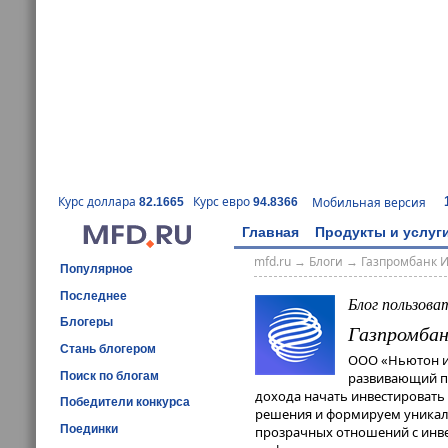
Курс доллара
Курс евро
Мобильная версия
82.1665
94.8366
Главная
Продукты и услуг
mfd.ru
→
Блоги
→
Газпромбанк 
Популярное
Последнее
Блог пользова
Блогеры
Газпромбан
Стань блогером
ООО «Ньютон и
Поиск по блогам
развивающий п
дохода начать инвестироват
Победители конкурса
решения и формируем уникаль
Поединки
прозрачных отношений с инв