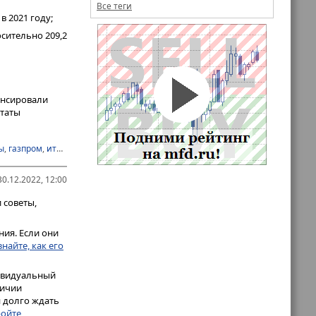
Все теги
в 2021 году;
осительно 209,2
енсировали
ьтаты
ы
,
газпром
,
итоги года
,
облигации
,
опционы
0.12.2022, 12:00
 советы,
ия. Если они
знайте, как его
дивидуальный
личии
я долго ждать
ойте