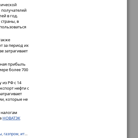
мической
ь получателей
ей в год.
страны, в
спользоваться
также
т за период их
ве затрагивает
ьная прибыль
мере более 700
из РФ с 14
экспорт нефти с
затрагивает
и, которые не
 налогам
та
НОВАТЭК
ы
,
газпром
,
итоги года
,
налоги 2022
,
облигации
,
опционы