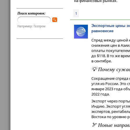
на финансовых рынках.
Поиск котировок:
1
Экспортные цены эн
Например: Газпром
равновесие
Спред между ценой н
снижения цен в Азии
оплаты покупателем в
до $118. В то же вре
в сентябре.
💡 Почему сужа
Сокращение спреда с
угля из России. Это
январе 2023 года объ
2022 года.
Экспорт через порты
Индию. Экспорт угля
экспертов, рентабел
Востока по уровню 
🏹 Новые направ