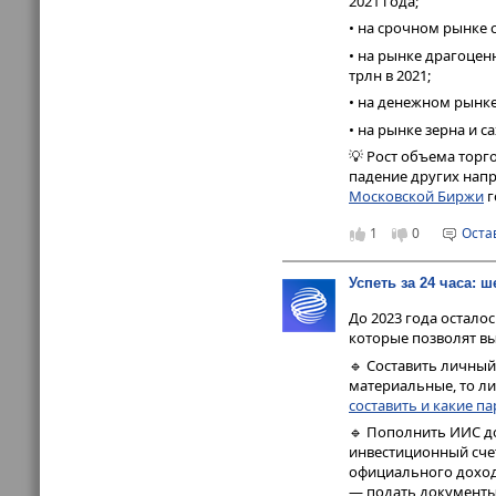
2021 года;
• на срочном рынке с
• на рынке драгоцен
трлн в 2021;
• на денежном рынке
• на рынке зерна и с
💡 Рост объема торг
падение других напр
Московской Биржи
г
1
0
Оста
Успеть за 24 часа: 
До 2023 года остало
которые позволят вы
🔹 Составить личный
материальные, то ли
составить и какие п
🔹 Пополнить ИИС д
инвестиционный сч
официального дохода
— подать документы 