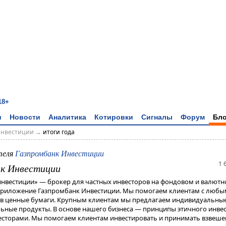
18+
и
Новости
Аналитика
Котировки
Сигналы
Форум
Бло
Инвестиции
→
итоги года
теля
Газпромбанк Инвестиции
1 
к Инвестиции
нвестиции» — брокер для частных инвесторов на фондовом и валютн
риложение Газпромбанк Инвестиции. Мы помогаем клиентам с любы
ь в ценные бумаги. Крупным клиентам мы предлагаем индивидуальны
ные продукты. В основе нашего бизнеса — принципы этичного инве
есторами. Мы помогаем клиентам инвестировать и принимать взвеш