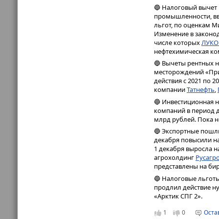
🔵 Налоговый вычет 
промышленности, вв
льгот, по оценкам М
Изменение в законод
числе которых
ЛУКО
нефтехимическая к
🔵 Вычеты рентных н
месторождений «При
действия с 2021 по 2
компании
Татнефть
,
🔵 Инвестиционная н
компаний в период д
млрд рублей. Пока н
🔵 Экспортные пошли
декабря повысили на 
1 декабря выросла н
агрохолдинг
Русагр
представлены на би
🔵 Налоговые льгот
продлил действие н
«Арктик СПГ 2».
1
0
Оста