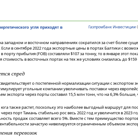
Газпромбанк Инвестиции
0
ергетического угля приходят в
а западном и восточном направлениях сократился за счет более сущ
. Если в сентябре 2022 года экспортные цены в портах Балтики с возм
 порту прибытия (FOB) составляли $107 за тонну, то в январе этот по
мя стоимость в восточных портах на тех же условиях снизилась до $159 
ется спред
видетельствует о постепенной нормализации ситуации с экспортом э
 стимулирует угольные компании увеличивать поставки через европейс
ем экспорта через порты составил 15,5 млн тонн, что на 6,3% больше, 
 юга также растет, поскольку это наиболее выгодный маршрут для пос
 через порт Тамань стабильно рос весь 2022 год и увеличится в 2023 г
ьность продаж составляет всего 5%. Вместе с тем преимущество порто
рентабельности зачастую нивелируется ограниченным объемом экспор
ления перевозок