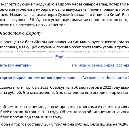
экспортирующие продукцию в Европу через северо-запад, потеряли э
действия угольного эмбарго и были вынуждены перенаправлять поток
рцию, Израиль, — а также через Суэцкий канал — в Индию и Китай. Ре
ока — на уровне 5%. Однако угольные компании продолжают экспорт,
актов и не потерять новых клиентов.
ачивается в Европу
то рост цен на балтийском направлении сигнализирует о некотором в
их словам, в текущей ситуации Россия может поставлять уголь в треть
очередь могут поставлять свой либо перекупленный уголь в Европу. Т
критически важны, так как позволяют держать высокую загрузку про
Ещё
 удельные постоянные затраты. Кроме того, это еще и способ сохран
вить комментарий
Теги:
акции
,
банки
,
биржа
,
брокер
пуская ухода традиционных потребителей на продукцию альтернативн
Газпромбанк Инвестиции
0
оргов вырос, но все не так однозначно
и это затрагивает
двела итоги торгов в 2022. Совокупный объем торгов в 2022 году выро
ольных компаний наибольший интерес представляют акции
Распадск
иона рублей. Это максимальный показатель за всю историю биржевых 
ически не производят энергетический уголь. Компании зарабатывают
гля, экспортируя большую его часть в Азию по довольно высоким це
 объем торгов акциями, депозитарными расписками и паями снизился
ублей против 30 трлн в 2021 году. Объем торгов облигациями снизился 
ублей против 22,4 трлн в 2021 году;
 объем торгов составил 267,8 триллиона рублей, снизившись на 16,8