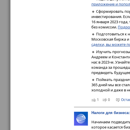
приложение и попол
🔹 Сформировать пор
инвестирования. Есл
16 января 2023 года
без комиссии.
Подро
🔹 Подготовиться к 
Московская биржа и 
сделки, вы можете п
🔹 Изучить прогноз
Андреем и Констант
нас в 2023-м. Узнай
команда за прошедши
предвидеть будущее
🔹 Поймать празднич
365 дней мы все ста
холодной и даже в н
1
0
Оста
Налоги для бизнеса:
Начинаем подводить 
которое касается би