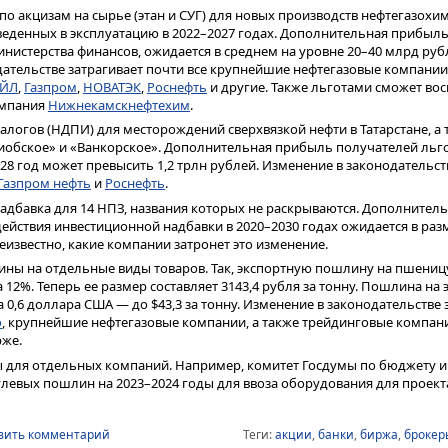
по акцизам на сырье (этан и СУГ) для новых производств нефтегазохи
еденных в эксплуатацию в 2022–2027 годах. Дополнительная прибыл
инистерства финансов, ожидается в среднем на уровне 20–40 млрд рубл
ательстве затрагивает почти все крупнейшие нефтегазовые компании 
ЙЛ
,
Газпром
,
НОВАТЭК
,
Роснефть
и другие. Также льготами сможет во
омпания
Нижнекамскнефтехим
.
алогов (НДПИ) для месторождений сверхвязкой нефти в Татарстане, а 
обское» и «Ванкорское». Дополнительная прибыль получателей льго
028 год может превысить 1,2 трлн рублей. Изменение в законодательст
Газпром нефть
и
Роснефть
.
адбавка для 14 НПЗ, названия которых не раскрываются. Дополнител
ействия инвестиционной надбавки в 2020–2030 годах ожидается в раз
еизвестно, какие компании затронет это изменение.
ны на отдельные виды товаров. Так, экспортную пошлину на пшеницу 
12%. Теперь ее размер составляет 3143,4 рубля за тонну. Пошлина на 
а 0,6 доллара США — до $43,3 за тонну. Изменение в законодательстве 
о
, крупнейшие нефтегазовые компании, а также трейдинговые компани
рже.
ы для отдельных компаний. Например, комитет Госдумы по бюджету и
улевых пошлин на 2023–2024 годы для ввоза оборудования для проек
вить комментарий
Теги:
акции
,
банки
,
биржа
,
брокер