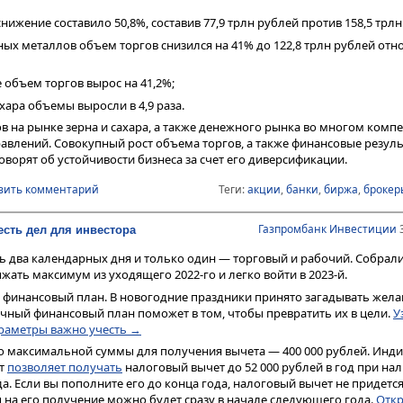
нижение составило 50,8%, составив 77,9 трлн рублей против 158,5 трлн 
ных металлов объем торгов снизился на 41% до 122,8 трлн рублей отн
 объем торгов вырос на 41,2%;
ахара объемы выросли в 4,9 раза.
ов на рынке зерна и сахара, а также денежного рынка во многом комп
авлений. Совокупный рост объема торгов, а также финансовые резул
оворят об устойчивости бизнеса за счет его диверсификации.
вить комментарий
Теги:
акции
,
банки
,
биржа
,
брокер
Газпромбанк Инвестиции
3
шесть дел для инвестора
сь два календарных дня и только один — торговый и рабочий. Собрали
жать максимум из уходящего 2022-го и легко войти в 2023-й.
 финансовый план. В новогодние праздники принято загадывать желан
чный финансовый план поможет в том, чтобы превратить их в цели.
У
араметры важно учесть →
о максимальной суммы для получения вычета — 400 000 рублей. Ин
ет
позволяет получать
налоговый вычет до 52 000 рублей в год при на
. Если вы пополните его до конца года, налоговый вычет не придетс
на его получение можно будет сразу в начале следующего года.
Откр