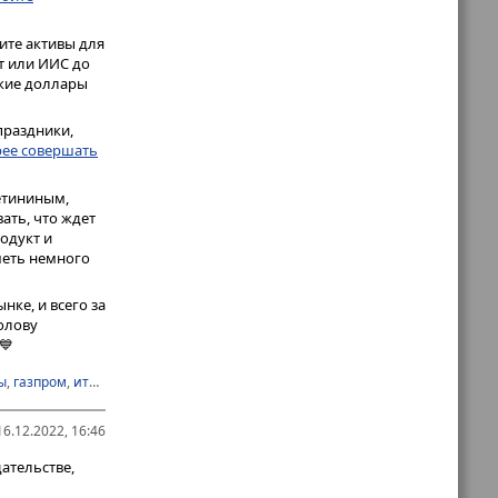
ите активы для
т или ИИС до
ские доллары
праздники,
рее совершать
етининым,
ать, что ждет
одукт и
меть немного
ке, и всего за
олову
💙
ы
,
газпром
,
итоги года
,
облигации
,
опционы
6.12.2022, 16:46
ательстве,