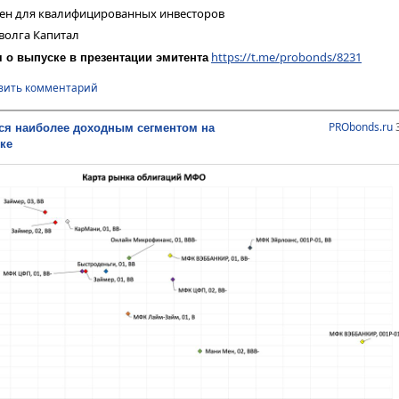
чен для квалифицированных инвесторов
Иволга Капитал
https://t.me/probonds/8231
о выпуске в презентации эмитента
вить комментарий
PRObonds.ru
3
ся наиболее доходным сегментом на
ке