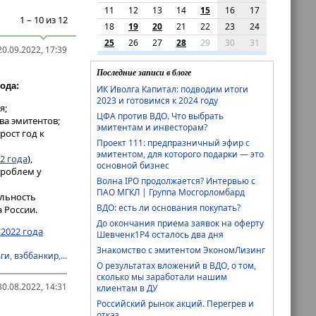
11
12
13
14
15
16
17
1 – 10 из 12
18
19
20
21
22
23
24
25
26
27
28
29
30
31
0.09.2022, 17:39
Последние записи в блоге
ода:
ИК Иволга Капитал: подводим итоги
2023 и готовимся к 2024 году
я;
ЦФА против ВДО. Что выбрать
ва эмитентов;
эмитентам и инвесторам?
ост год к
Проект 111: предпразничный эфир с
эмитентом, для которого подарки — это
2 года
),
основной бизнес
проблем у
Волна IPO продолжается? Интервью с
ПАО МГКЛ | Группа Мосгорломбард
ыльность
ВДО: есть ли основания покупать?
 России.
До окончания приема заявок на оферту
2022 года
Шевченк1Р4 осталось два дня
Знакомство с эмитентом ЭкономЛизинг
ги
,
вэббанкир
,
займер
,
исследование
,
маниман
,
мигкредит
,
мфо
,
цфп
О результатах вложений в ВДО, о том,
сколько мы заработали нашим
0.08.2022, 14:31
клиентам в ДУ
Российский рынок акций. Перегрев и
отказ