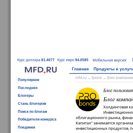
Курс доллара
Курс евро
Мобильная версия
81.4077
94.0585
Главная
Продукты и услуг
mfd.ru
→
Блоги
→
Блог компании
Популярное
Последнее
Блог пользова
Блогеры
Блог компа
Стань блогером
Холдинговая ко
Поиск по блогам
Инвестиционной
облигационного рынка, финан
Победители конкурса
Капитал" занимается организ
Поединки
инвестиционных продуктов, 