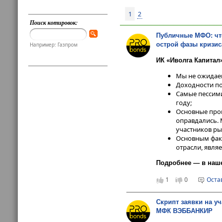
1
2
Поиск котировок:
Публичные МФО: что
острой фазы кризис
Например: Газпром
ИК «Иволга Капитал»
Мы не ожидаем
Доходности по
Самые пессими
году;
Основные прог
оправдались. 
участников ры
Основным факт
отрасли, явля
Подробнее — в наш
1
0
Оста
Скрипт заявки на у
МФК ВЭББАНКИР