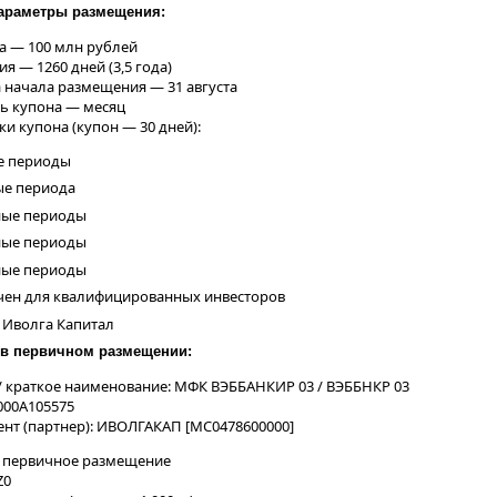
араметры размещения:
а — 100 млн рублей
я — 1260 дней (3,5 года)
 начала размещения — 31 августа
ь купона — месяц
ки купона (купон — 30 дней):
ые периоды
ые периода
нные периоды
нные периоды
нные периоды
ачен для квалифицированных инвесторов
 Иволга Капитал
 в первичном размещении:
/ краткое наименование: МФК ВЭББАНКИР 03 / ВЭББНКР 03
U000A105575
ент (партнер): ИВОЛГАКАП [MC0478600000]
: первичное размещение
Z0