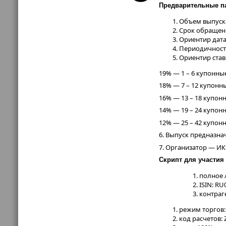
Предварительные п
Объем выпуск
Срок обращени
Ориентир дата
Периодичност
Ориентир став
19% — 1 – 6 купонн
18% — 7 – 12 купонн
16% — 13 – 18 купо
14% — 19 – 24 купо
12% — 25 – 42 купо
6. Выпуск предназн
7. Организатор — ИК
Скрипт для участия
полное 
ISIN: R
контраг
режим торгов
код расчетов: 