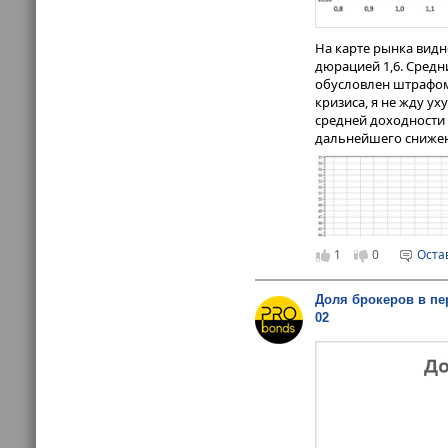
На карте рынка видн
дюрацией 1,6. Средн
обусловлен штрафом
кризиса, я не жду у
средней доходности 
дальнейшего снижен
1
0
Оста
Доля брокеров в п
02