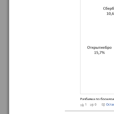
Любопытное наблюд
(исключение — посл
институциональный)
хороший базис буду
/Графики подготовле
Разбивка по брокер
размещению бумаг Х
1
0
Оста
банковских брокеров