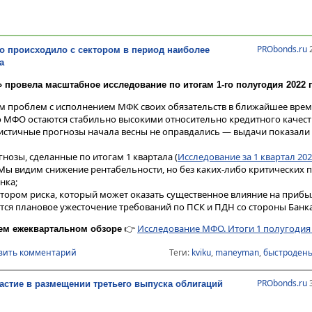
PRObonds.ru
2
 происходило с сектором в период наиболее
а
 провела масштабное исследование по итогам 1-го полугодия 2022 г
 проблем с исполнением МФК своих обязательств в ближайшее врем
 МФО остаются стабильно высокими относительно кредитного качест
стичные прогнозы начала весны не оправдались — выдачи показали р
нозы, сделанные по итогам 1 квартала (
Исследование за 1 квартал 202
Мы видим снижение рентабельности, но без каких-либо критических 
нка;
ором риска, который может оказать существенное влияние на приб
ется плановое ужесточение требований по ПСК и ПДН со стороны Банка
👉
Исследование МФО. Итоги 1 полугодия 
ем ежеквартальном обзоре
вить комментарий
Теги:
kviku
,
maneyman
,
быстродень
PRObonds.ru
3
частие в размещении третьего выпуска облигаций