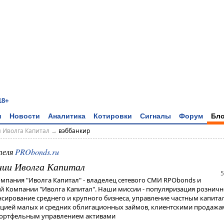
18+
и
Новости
Аналитика
Котировки
Сигналы
Форум
Бло
 Иволга Капитал
→
вэббанкир
теля
PRObonds.ru
нии Иволга Капитал
5
мпания "Иволга Капитал" - владелец сетевого СМИ RPObonds и
 Компании "Иволга Капитал". Наши миссии - популяризация розничн
сирование среднего и крупного бизнеса, управление частным капита
ацией малых и средних облигационных займов, клиентскими продажа
портфельным управлением активами