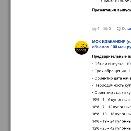
цена: 100% от 
Презентация выпус
WEBBANKIR_prezentaci
1
0
Оста
МФК ВЭББАНКИР (ruB
объемом 100 млн ру
Предварительные п
• Объем выпуска - 1
• Срок обращения - 12
• Ориентир дата нач
• Периодичность куп
• Ориентир ставки ку
19% - 1 – 6 купонны
18% - 7 – 12 купонны
16% - 13 – 18 купон
14% - 19 – 24 купон
12% - 25 – 42 купон