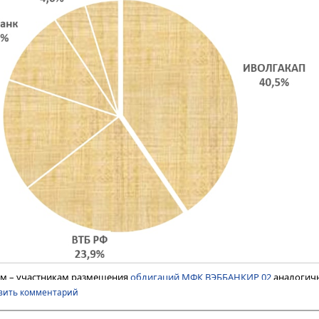
ение — бумаги с наибольшим купоном торгуются с наименьшей д
едний выпуск Мани Мен, который изначально позиционировался к
. Так что текущие первичные размещения с высокими купонами з
щей доходности портфеля.
ны по данным терминала Quik/
ам – участникам размещения
облигаций МФК ВЭББАНКИР 02
аналогич
айтэк-Интеграция.
В первой пятерке, если не брать ИК «Иволга Капита
вить комментарий
. С одной поправкой: Альфу заменил БКС. В остальном без приключен