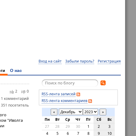
Вход на сайт
Забыли пароль?
Регистрация
ги
О нас
2
0
RSS-лента записей
1 комментарий
RSS-лента комментариев
 351 посетитель
«
»
ого
Пн
Вт
Ср
Чт
Пт
Сб
Вс
лом "Иволга
ми
27
28
29
30
1
2
3
4
5
6
7
8
9
10