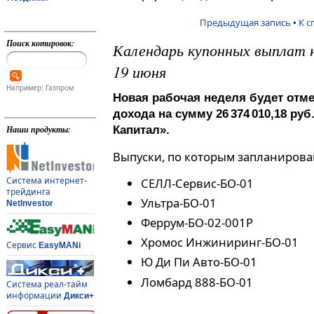
Предыдущая запись
•
К с
Поиск котировок:
Календарь купонных выплат н
19 июня
Например: Газпром
Новая рабочая неделя будет отм
дохода на сумму 26 374 010,18 ру
Наши продукты:
Капитал».
Выпуски, по которым запланиров
Система интернет-
СЕЛЛ-Сервис-БО-01
трейдинга
Ультра-БО-01
NetInvestor
Феррум-БО-02-001P
Хромос Инжиниринг-БО-01
Сервис
EasyMANi
Ю Ди Пи Авто-БО-01
Ломбард 888-БО-01
Система реал-тайм
информации
Дикси+