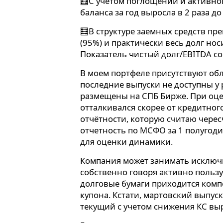
🧮С учетом поглощений и активн
баланса за год выросла в 2 раза до
🧮В структуре заемных средств п
(95%) и практически весь долг но
Показатель чистый долг/EBITDA со
В моем портфеле присутствуют об
последние выпуски не доступны у 
размещены на СПБ Бирже. При оце
отталкивался скорее от кредитног
отчётности, которую считаю черес
отчетность по МСФО за 1 полугоди
для оценки динамики.
Компания может занимать исключ
собственно говоря активно пользу
долговые бумаги приходится комп
купона. Кстати, мартовский выпуск 
текущий с учетом снижения КС выро