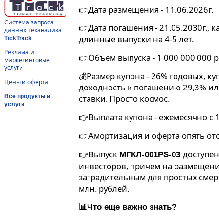
👉Дата размещения - 11.06.2026г.
Система запроса
👉Дата погашения - 21.05.2030г., 
данных теханализа
длинные выпуски на 4-5 лет.
TickTrack
Реклама и
👉Объем выпуска - 1 000 000 000 р
маркетинговые
услуги
💰Размер купона - 26% годовых, к
Цены и оферта
доходность к погашению 29,3% и
Все продукты и
ставки. Просто космос.
услуги
👉Выплата купона - ежемесячно с 
👉Амортизация и оферта опять отс
👉Выпуск
доступе
МГКЛ-001PS-03
инвесторов, причем на размещен
заградительным для простых смерт
млн. рублей.
📊Что еще важно знать?