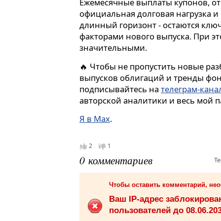
Ежемесячные выплаты купонов, от
официальная долговая нагрузка и
длинный горизонт - остаются кл
факторами нового выпуска. При эт
значительными.
🔥 Чтобы не пропустить новые ра
выпусков облигаций и тренды фон
подписывайтесь на
телеграм-кана
авторской аналитики и весь мой 
Я в Max
.
2
1
0 комментариев
Те
Чтобы оставить комментарий, не
Ваш IP-адрес заблокиров
пользователей до 08.06.203