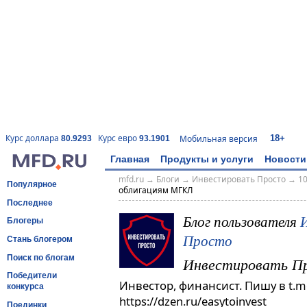
18+
Курс доллара
Курс евро
Мобильная версия
80.9293
93.1901
Главная
Продукты и услуги
Новости
mfd.ru
→
Блоги
→
Инвестировать Просто
→
10
Популярное
облигациям МГКЛ
Последнее
Блог пользователя
Блогеры
Просто
Стань блогером
Поиск по блогам
Инвестировать П
Победители
Инвестор, финансист. Пишу в t.me
конкурса
https://dzen.ru/easytoinvest
Поединки