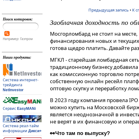
Предыдущая запись
•
К с
Поиск котировок:
Заоблачная доходность по о
Мосгорломбард не стоит на месте,
Например: Газпром
финансирования новых и текущих 
готова щедро платить. Давайте раз
Наши продукты:
МГКЛ - старейшая ломбардная сеть
традиционному бизнесу добавила 
как комиссионную торговлю потр
Система интернет-
собственную онлайн ресейл платф
трейдинга
оптовую скупку и переработку лом
NetInvestor
В 2023 году компания провела IPO
можно купить на Московской бирж
Сервис
EasyMANi
является неоднозначной в инвести
не верят в их финансовую и опер
Система реал-тайм
информации
Дикси+
👀Что там по выпуску?