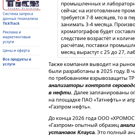
промышленных и лабораторн
сейчас на изготовление про
Система запроса
требуется 7-8 месяцев, то в п
данных теханализа
занимать 3-4 месяца. Произв
TickTrack
хроматографов будет составля
Реклама и
маркетинговые
следствие возрастёт и количе
услуги
расчётам, поставки промышл
Цены и оферта
месяц вырастут с 25 до 27, ла
— прокомментировала фина
Все продукты и
Также компания выводит на рынок
услуги
«ХРОМОС Инжиниринг» Татья
были разработаны в 2025 году. В 
по требованиям взрывозащиты ТР 
анализаторы контроля серовод
Далее запланированы 
в нефти.
на площадке ПАО «Татнефть» и ап
«Газпром нефть».
До конца 2026 года ООО «ХРОМОС
«Газпром» опытный образец
анал
. Это полный а
установок Клауса