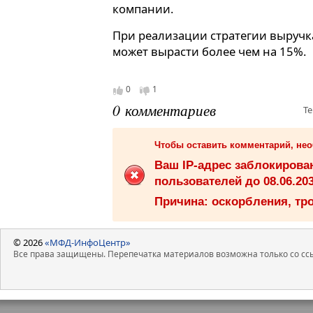
компании.
При реализации стратегии выручк
может вырасти более чем на 15%.
0
1
0 комментариев
Те
Чтобы оставить комментарий, не
Ваш IP-адрес заблокиров
пользователей до 08.06.203
Причина: оскорбления, тро
© 2026
«МФД-ИнфоЦентр»
Все права защищены. Перепечатка материалов возможна только со ссы