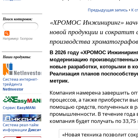
Предыдущая запись
•
К с
Поиск котировок:
«ХРОМОС Инжиниринг» начн
новой продукции и сократит 
Например: Газпром
производства хроматографо
В 2026 году «ХРОМОС Инжиниринг
Наши продукты:
модернизацию производственных
новые разработки, которыми в ко
Реализация планов поспособству
Система интернет-
метрик.
трейдинга
NetInvestor
Компания намерена завершить о
процессов, а также приобрести вы
помощью средств, полученных в 
Сервис
EasyMANi
промышленности. В течение года
компания будет получать по 33,75
Система реал-тайм
информации
Дикси+
«Новая техника позволит сок