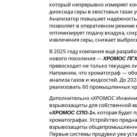
который непрерывно измеряет ко
диоксида серы в хвостовых газах 
Анализатор повышает надёжность
позволяет в оперативном режиме 
оптимизирует подачу воздуха, со
извлечения серы, снижает выброс
В 2025 году компания ещё разра
нового поколения —
ХРОМОС ПГХ-1
превосходит не только текущую ли
Напомним, что хроматограф — обо
анализа газов и жидкостей. До 20
реализовать 60 промышленных хр
Дополнительно «ХРОМОС Инжинир
взрывозащиты для собственной
с
, которая будет
«ХРОМОС СПО-1»
хроматографах. Устройство предн
взрывозащиты общепромышленног
Первые системы продувки уже уст