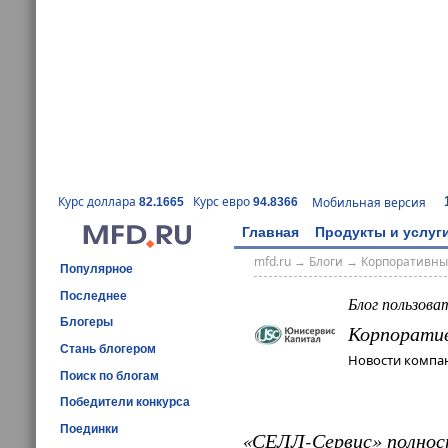
Курс доллара
Курс евро
Мобильная версия
82.1665
94.8366
Главная
Продукты и услуг
mfd.ru
→
Блоги
→
Корпоративны
Популярное
Последнее
Блог пользова
Блогеры
Корпорати
Стань блогером
Новости компан
Поиск по блогам
Победители конкурса
Поединки
«СЕЛЛ-Сервис» полнос