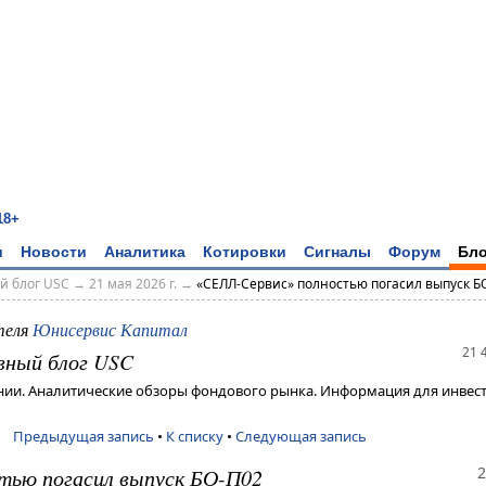
18+
и
Новости
Аналитика
Котировки
Сигналы
Форум
Бло
й блог USC
→
21 мая 2026 г.
→
«СЕЛЛ-Сервис» полностью погасил выпуск Б
теля
Юнисервис Капитал
21 
вный блог USC
ии. Аналитические обзоры фондового рынка. Информация для инвест
Предыдущая запись
•
К списку
•
Следующая запись
2
тью погасил выпуск БО-П02