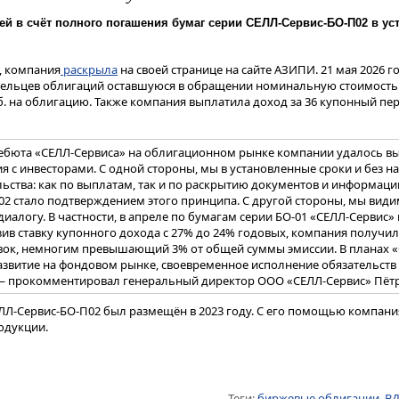
ей в счёт полного погашения бумаг серии СЕЛЛ-Сервис-БО-П02 в у
 компания
раскрыла
на своей странице на сайте АЗИПИ. 21 мая 2026 г
адельцев облигаций оставшуюся в обращении номинальную стоимость 
руб. на облигацию. Также компания выплатила доход за 36 купонный пе
дебюта «СЕЛЛ-Сервиса» на облигационном рынке компании удалось в
 с инвесторами. С одной стороны, мы в установленные сроки и без 
ьства: как по выплатам, так и по раскрытию документов и информаци
2 стало подтверждением этого принципа. С другой стороны, мы види
диалогу. В частности, в апреле по бумагам серии БО-01 «СЕЛЛ-Сервис»
зив ставку купонного дохода с 27% до 24% годовых, компания получи
ок, немногим превышающий 3% от общей суммы эмиссии. В планах «
звитие на фондовом рынке, своевременное исполнение обязательств
 — прокомментировал генеральный директор ООО «СЕЛЛ-Сервис» Пётр
ЛЛ-Сервис-БО-П02 был размещён в 2023 году. С его помощью компан
одукции.
Теги:
биржевые облигации
,
В