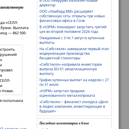
В ООО «Феррум» назначен новый
директор
становленную
ООО «Ломбард 888» расширяет
собственную сеть: открыты три новых
финансовых офиса в Сочи
ода «СЕЛЛ-
В «НЗРМ» планируют запустить третий
бумаг. Выплата
цех во второй половине 2026 года
риод — 862 500
Ожидаемые с 3 по 7 августа купонные
выплаты
На «Сибстекле» завершили первый этап
ыстроить
модернизации производства
нарушений
бесцветной стеклотары
и.
«Сибстекло» направила инвесторам
м
выпуска БО-01 амортизационную
 провёл
выплату
ла
График купонных выплат на неделю с 27
СЕЛЛ-
по 31 июля
 и
 Новак.
«НЗРМ» запустил продажи
оцинкованного металлопроката
ия пополнила
«Сибстекло» – финалист конкурса «Дело
в людях: компании, инвестирующие в
будущее»
Последние комментарии в блоге
ДО
,
клиенты и рынки
,
первичное размещение
,
СЕЛЛ-Сервис