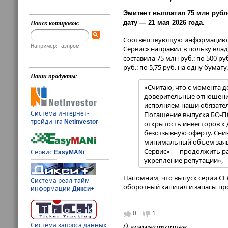
Эмитент выплатил 75 млн рубл
дату — 21 мая 2026 года.
Поиск котировок:
Соответствующую информацию,
Например: Газпром
Сервис» направил в пользу вл
составила 75 млн руб.: по 500 
руб.: по 5,75 руб. на одну бумагу.
Наши продукты:
«Считаю, что с момента 
доверительные отношения
исполняем наши обязател
Система интернет-
Погашение выпуска БО-П0
трейдинга
NetInvestor
открытость инвесторов к 
безотзывную оферту. Сни
минимальный объём заяв
Сервис» — продолжить ра
Сервис
EasyMANi
укрепление репутации»,
Напомним, что выпуск серии СЕ
Система реал-тайм
оборотный капитал и запасы пр
информации
Дикси+
0
1
0 комментариев
Система запроса данных