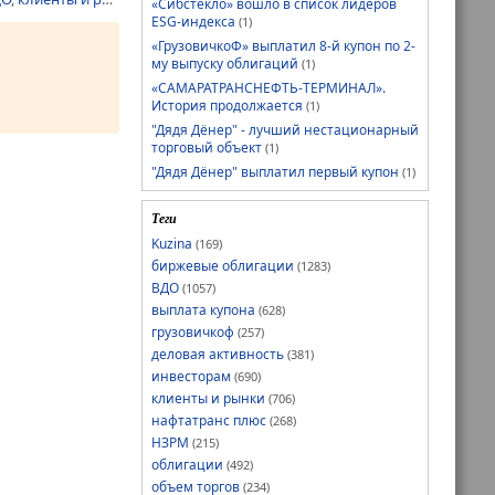
«Сибстекло» вошло в список лидеров
ESG-индекса
(1)
«ГрузовичкоФ» выплатил 8-й купон по 2-
му выпуску облигаций
(1)
«САМАРАТРАНСНЕФТЬ-ТЕРМИНАЛ».
История продолжается
(1)
"Дядя Дёнер" - лучший нестационарный
торговый объект
(1)
"Дядя Дёнер" выплатил первый купон
(1)
Теги
Kuzina
(169)
биржевые облигации
(1283)
ВДО
(1057)
выплата купона
(628)
грузовичкоф
(257)
деловая активность
(381)
инвесторам
(690)
клиенты и рынки
(706)
нафтатранс плюс
(268)
НЗРМ
(215)
облигации
(492)
объем торгов
(234)