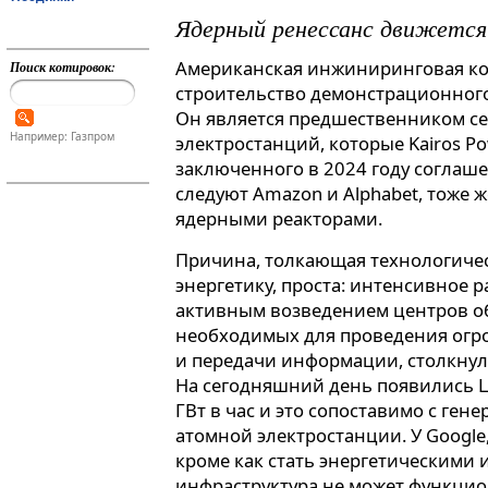
Ядерный ренессанс движетс
Американская инжиниринговая ком
Поиск котировок:
строительство демонстрационного
Он является предшественником с
Например: Газпром
электростанций, которые Kairos P
заключенного в 2024 году соглашен
следуют Amazon и Alphabet, тоже
ядерными реакторами.
Причина, толкающая технологичес
энергетику, проста: интенсивное р
активным возведением центров об
необходимых для проведения огр
и передачи информации, столкнуло
На сегодняшний день появились Ц
ГВт в час и это сопоставимо с ге
атомной электростанции. У Google,
кроме как стать энергетическими и
инфраструктура не может функцио