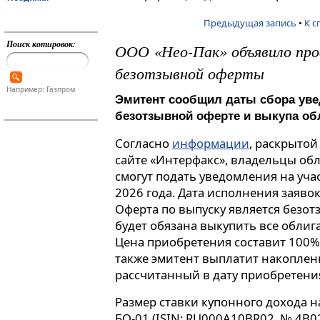
Предыдущая запись
•
К с
Поиск котировок:
ООО «Нео-Пак» объявило про
безотзывной оферты
Например: Газпром
Эмитент сообщил даты сбора уве
безотзывной оферте и выкупа об
Согласно
информации
, раскрытой
сайте «Интерфакс», владельцы об
смогут подать уведомления на учас
2026 года. Дата исполнения заявок
Оферта по выпуску является безот
будет обязана выкупить все облиг
Цена приобретения составит 100%
также эмитент выплатит накопле
рассчитанный в дату приобретени
Размер ставки купонного дохода на
БО-01 (ISIN: RU000A10BR02, № 4B02