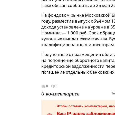
Пак» обязан сообщить до 25 мая 2
На фондовом рынке Московской Б
году, разместив выпуск объёмом 1
дохода установлена на уровне в 35
Номинал — 1 000 руб. Срок обраще
купонных выплат ежемесячная. Бу
квалифицированным инвесторам.
Полученные от размещения облига
на пополнение оборотного капитал
кредиторской задолженности пер
погашение отдельных банковских 
0
1
0 комментариев
Те
Чтобы оставить комментарий, не
Ваш IP-адрес заблокиров