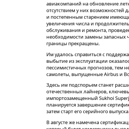
авиакомпаний на обновление летн
отсутствием у них возможностей 
и постепенным старением имеющи
увеличения числа и продолжитель
обслуживания и ремонта, проведен
необходимости замены запасных ча
границы прекращены.
Им удалось справиться с поддержа
выбытие из эксплуатации оказало
пессимистичных прогнозов, тем н
самолеты, выпущенные Airbus и Boe
Здесь им подспорьем станет расш
отечественных лайнеров, ключев
импортозамещенный Sukhoi Superje
планируется завершение сертифик
затем старт его серийного выпуска
В августе же намечена сертификаци
который будет коммерчески выгод