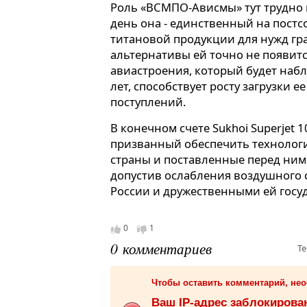
Роль «ВСМПО-Ависмы» тут трудно
день она - единственный на пост
титановой продукции для нужд гр
альтернативы ей точно не появитс
авиастроения, который будет наб
лет, способствует росту загрузки
поступлений.
В конечном счете Sukhoi Superjet 
призванный обеспечить технолог
страны и поставленные перед ним
допустив ослабления воздушного
России и дружественными ей госу
0
1
0 комментариев
Те
Чтобы оставить комментарий, не
Ваш IP-адрес заблокиров