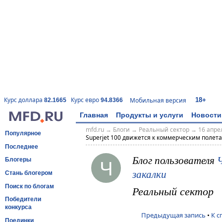
18+
Курс доллара
Курс евро
Мобильная версия
82.1665
94.8366
Главная
Продукты и услуги
Новости
mfd.ru
→
Блоги
→
Реальный сектор
→
16 апрел
Популярное
Superjet 100 движется к коммерческим полет
Последнее
Блог пользователя
Ч
Блогеры
закалки
Стань блогером
Поиск по блогам
Реальный сектор
Победители
конкурса
Предыдущая запись
•
К с
Поединки