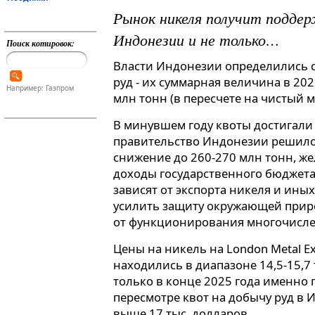
Рынок никеля получит подде
Индонезии и не только…
Поиск котировок:
Власти Индонезии определились с
руд - их суммарная величина в 202
Например: Газпром
млн тонн (в пересчете на чистый м
В минувшем году квоты достигали 
правительство Индонезии решило 
снижение до 260-270 млн тонн, ж
доходы государственного бюджета
зависят от экспорта никеля и ины
усилить защиту окружающей прир
от функционирования многочисле
Цены на никель на London Metal E
находились в диапазоне 14,5-15,7 
только в конце 2025 года именно 
пересмотре квот на добычу руд в 
выше 17 тыс. долларов.