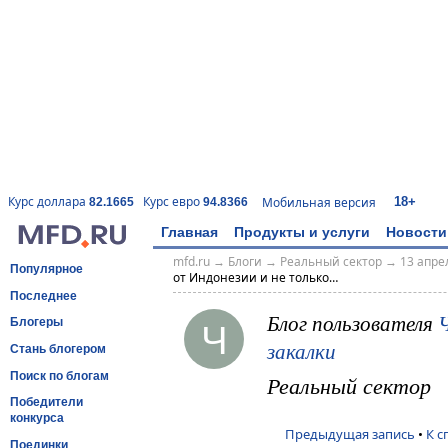
18+
Курс доллара
Курс евро
Мобильная версия
82.1665
94.8366
Главная
Продукты и услуги
Новости
mfd.ru
→
Блоги
→
Реальный сектор
→
13 апрел
Популярное
от Индонезии и не только…
Последнее
Блог пользователя
Ч
Блогеры
закалки
Стань блогером
Поиск по блогам
Реальный сектор
Победители
конкурса
Предыдущая запись
•
К с
Поединки