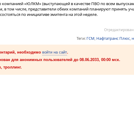
 купонные платежи по выпускам в обращении также перестанут выпла
о компанией «ЮЛКМ» (выступающей в качестве ПВО по всем выпускам
ом, в том числе, представители обеих компаний планируют принять уча
состояться по инициативе эмитента на этой неделе.
Отредактировано
Теги:
ГСМ
,
Нафтатранс Плюс
,
н
ентарий, необходимо
войти на сайт
.
ован для анонимных пользователей до 08.06.2033, 00:00 мск.
, троллинг.