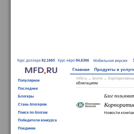
Курс доллара
Курс евро
Мобильная версия
82.1665
94.8366
Главная
Продукты и услуг
mfd.ru
→
Блоги
→
Корпоративны
Популярное
облигациям
Последнее
Блог пользова
Блогеры
Корпорати
Стань блогером
Новости компан
Поиск по блогам
Победители конкурса
Поединки