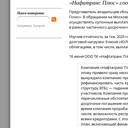
«Нафатранс Плюс» соо
Представитель владельцев обл
Поиск котировок:
Плюс». В обращении на Московс
осуществлять купонные выплаты
Например: Газпром
в рамках частичного досрочно
Изучив отчётность за 1кв. 2025
долговой нагрузки. 9 июня «Ю
облигациям, в том числе, выпл
16 июня ООО ТК «Нафтатранс 
Компания «Нафтатранс Пл
этому привело сразу неск
вынуждало компанию приб
рефинансировать часть кр
структуру ВТБ); — падени
участников. Компания про
перечисленные обстоятел
досрочное погашение ном
время компания прорабат
числе, возможность рест
всеми кредиторами. С это
план, включающий финанс