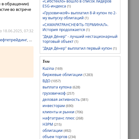
чиваться.
«Сибстекло» вошло в список лидеров
 в обращении)
ESG-индекса
(1)
стие во встрече
«ГрузовичкоФ» выплатил 8-й купон по 2-
му выпуску облигаций
(1)
«САМАРАТРАНСНЕФТЬ-ТЕРМИНАЛ».
История продолжается
(1)
 18.06.2025, 07:32
"Дядя Дёнер" - лучший нестационарный
ефтетрейдинг
,
облигации
,
ПВО
,
приостановка
торговый объект
(1)
"Дядя Дёнер" выплатил первый купон
(1)
Теги
Kuzina
(169)
биржевые облигации
(1283)
ВДО
(1057)
выплата купона
(628)
грузовичкоф
(257)
деловая активность
(381)
инвесторам
(690)
клиенты и рынки
(706)
нафтатранс плюс
(268)
НЗРМ
(215)
облигации
(492)
объем торгов
(234)