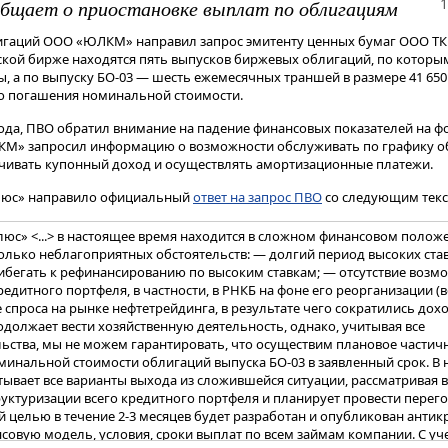
1
бщает о приостановке выплат по облигациям
игаций ООО «ЮЛКМ» направил запрос эмитенту ценных бумаг ООО ТК
кой бирже находятся пять выпусков биржевых облигаций, по которы
, а по выпуску БО-03 — шесть ежемесячных траншей в размере 41 650
го погашения номинальной стоимости.
 года, ПВО обратил внимание на падение финансовых показателей на ф
ЛКМ» запросил информацию о возможности обслуживать по графику об
ачивать купонный доход и осуществлять амортизационные платежи.
Плюс» направило официальный
ответ на запрос ПВО
со следующим текс
юс» <...> в настоящее время находится в сложном финансовом положе
олько неблагоприятных обстоятельств: — долгий период высоких став
егать к рефинансированию по высоким ставкам; — отсутствие возм
едитного портфеля, в частности, в РНКБ на фоне его реорганизации (
е спроса на рынке нефтетрейдинга, в результате чего сократились дох
должает вести хозяйственную деятельность, однако, учитывая все
ьства, мы не можем гарантировать, что осуществим плановое частич
инальной стоимости облигаций выпуска БО-03 в заявленный срок. В 
ывает все варианты выхода из сложившейся ситуации, рассматривая в
руктуризации всего кредитного портфеля и планирует провести перег
й целью в течение 2-3 месяцев будет разработан и опубликован анти
овую модель, условия, сроки выплат по всем займам компании. С уч