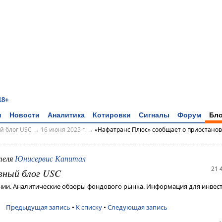
18+
и
Новости
Аналитика
Котировки
Сигналы
Форум
Бло
й блог USC
→
16 июня 2025 г.
→
«Нафатранс Плюс» сообщает о приостанов
теля
Юнисервис Капитал
21 
вный блог USC
ии. Аналитические обзоры фондового рынка. Информация для инвест
Предыдущая запись
•
К списку
•
Следующая запись