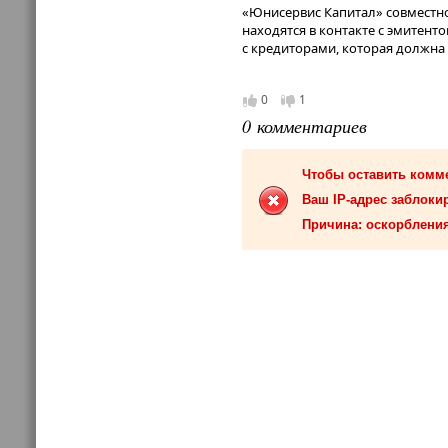
перечисленных факторов,
«Юнисервис Капитал» совместн
находятся в контакте с эмитент
с кредиторами, которая должна 
0
1
0 комментариев
Чтобы оставить комм
Ваш IP-адрес заблокир
Причина: оскорбления