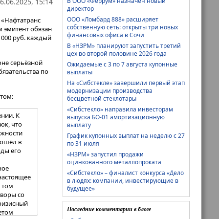
В ООО «Феррум» назначен новый
6.06.2025, 15:14
директор
ООО «Ломбард 888» расширяет
 «Нафтатранс
собственную сеть: открыты три новых
м эмитент обязан
финансовых офиса в Сочи
 000 руб. каждый
В «НЗРМ» планируют запустить третий
цех во второй половине 2026 года
оне серьёзной
Ожидаемые с 3 по 7 августа купонные
язательства по
выплаты
На «Сибстекле» завершили первый этап
модернизации производства
том:
бесцветной стеклотары
«Сибстекло» направила инвесторам
нии. К
выпуска БО-01 амортизационную
ок, что
выплату
ожности
График купонных выплат на неделю с 27
вошёл в
по 31 июля
оды его
«НЗРМ» запустил продажи
оцинкованного металлопроката
ное
«Сибстекло» – финалист конкурса «Дело
настоящее
в людях: компании, инвестирующие в
 том
будущее»
оворы со
кризисный
Последние комментарии в блоге
етом