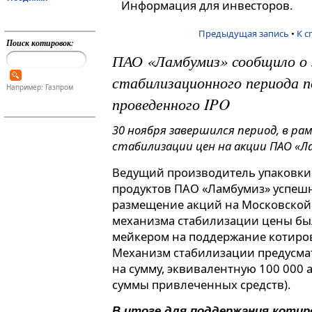
Информация для инвесторов.
Предыдущая запись
•
К с
Поиск котировок:
ПАО «Ламбумиз» сообщило о 
стабилизационного периода п
Например: Газпром
проведенного IPO
30 ноября завершился период, в ра
стабилизации цен на акции ПАО «Л
Ведущий производитель упаковки
продуктов ПАО «Ламбумиз» успеш
размещение акций на Московской 
механизма стабилизации цены был
мейкером на поддержание котиро
Механизм стабилизации предусма
на сумму, эквивалентную 100 000 
суммы привлеченных средств).
В итоге для поддержания котир