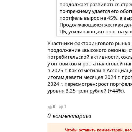
продолжает развиваться стр
по-прежнему удается его обог
портфель вырос на 45%, а вы
Продолжающаяся жесткая де
ЦБ, усиливающая спрос на ус
нами внутренняя цифровая п
Участники факторингового рынка
взаимодействия с клиентами 
продолжение «высокого сезона», с
процессы дают основания пол
потребительской активности, ож
роста нам удастся сохранить 
у оптовиков и роста налоговой на
прокомментировал
Алексей 
в 2025 г. Как отметили в Ассоциа
партнер Global Factoring Netw
итогам девяти месяцев 2024 г. пр
2024 г. пересмотрен: рост портфеля
уровня 3,25 трлн рублей (+44%).
0
1
0 комментариев
Чтобы оставить комментарий, не