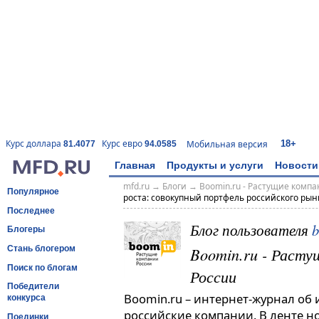
18+
Курс доллара
Курс евро
Мобильная версия
81.4077
94.0585
Главная
Продукты и услуги
Новости
mfd.ru
→
Блоги
→
Boomin.ru - Растущие комп
Популярное
роста: совокупный портфель российского рынк
Последнее
Блог пользователя
Блогеры
Boomin.ru - Расту
Стань блогером
Поиск по блогам
России
Победители
Boomin.ru – интернет-журнал об
конкурса
российские компании. В ленте н
Поединки