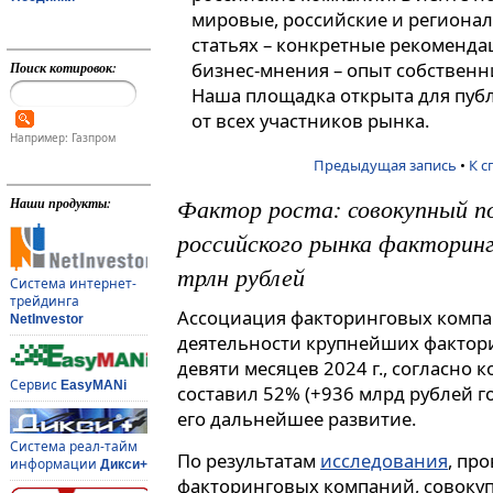
мировые, российские и регионал
статьях – конкретные рекоменда
бизнес-мнения – опыт собственн
Поиск котировок:
Наша площадка открыта для пуб
от всех участников рынка.
Например: Газпром
Предыдущая запись
•
К с
Фактор роста: совокупный п
Наши продукты:
российского рынка факторинг
трлн рублей
Система интернет-
трейдинга
Ассоциация факторинговых компа
NetInvestor
деятельности крупнейших фактор
девяти месяцев 2024 г., согласно 
Сервис
EasyMANi
составил 52% (+936 млрд рублей го
его дальнейшее развитие.
Система реал-тайм
По результатам
исследования
, пр
информации
Дикси+
факторинговых компаний, совок