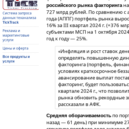
на
российского рынка факторинга
727 млрд рублей. По сравнению 
Система запроса
данных теханализа
года (АППГ) портфель рынка вырос
TickTrack
16% за III квартал 2024 г. (+376 м
Реклама и
субъектами МСП на 1 октября 2024 
маркетинговые
год к году — 25%.
услуги
Цены и оферта
«Инфляция и рост ставок де
определять повышенную дин
Все продукты и
услуги
факторинга (портфель, финан
условиях краткосрочное без
авансирование выплат поста
факторинг, будет пользоватьс
квартале 2024 г., что позво
рынка обновить рекордные з
рассказали в АФК.
по пор
Средняя оборачиваемость
назад — 61 день) при минимуме 27
структуре портфеля доля активов б