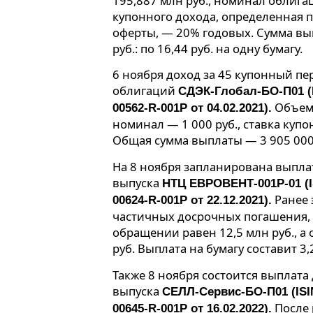
195,887 млн руб., номинал облигац
купонного дохода, определенная 
оферты, — 20% годовых. Сумма вы
руб.: по 16,44 руб. на одну бумагу.
6 ноября доход за 45 купонный п
облигаций
СДЭК-Глобал-БО-П01 (
Объем 
00562-R-001P от 04.02.2021).
номинал — 1 000 руб., ставка куп
Общая сумма выплаты — 3 905 000 р
На 8 ноября запланирована выпла
выпуска
НТЦ ЕВРОВЕНТ-001Р-01 (I
Ранее 
00624-R-001P от 22.12.2021).
частичных досрочных погашения, 
обращении равен 12,5 млн руб., 
руб. Выплата на бумагу составит 3,
Также 8 ноября состоится выплата
выпуска
СЕЛЛ-Сервис-БО-П01 (ISI
После 
00645-R-001P от 16.02.2022).