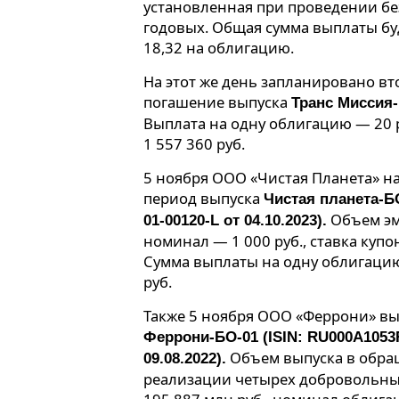
установленная при проведении б
годовых. Общая сумма выплаты буде
18,32 на облигацию.
На этот же день запланировано в
погашение выпуска
Транс Миссия
Выплата на одну облигацию — 20 р
1 557 360 руб.
5 ноября ООО «Чистая Планета» н
период выпуска
Чистая планета-БО
Объем эми
01-00120-L от 04.10.2023).
номинал — 1 000 руб., ставка куп
Сумма выплаты на одну облигацию 
руб.
Также 5 ноября ООО «Феррони» вы
Феррони-БО-01 (ISIN: RU000A1053R
Объем выпуска в обра
09.08.2022).
реализации четырех добровольны