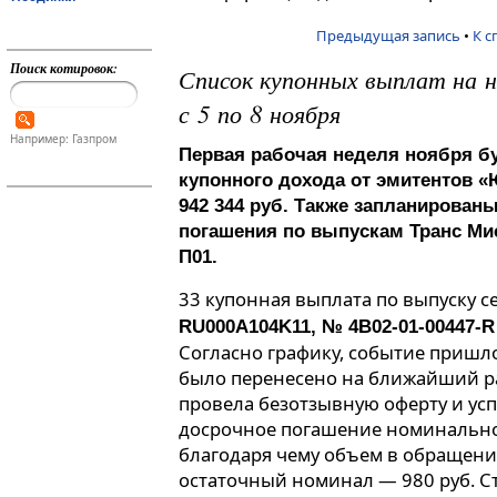
Предыдущая запись
•
К с
Поиск котировок:
Список купонных выплат на 
с 5 по 8 ноября
Например: Газпром
Первая рабочая неделя ноября б
купонного дохода от эмитентов «
942 344 руб. Также запланирова
погашения по выпускам Транс Ми
П01.
33 купонная выплата по выпуску с
RU000A104K11, № 4B02-01-00447-R 
Согласно графику, событие пришл
было перенесено на ближайший р
провела безотзывную оферту и ус
досрочное погашение номинально
благодаря чему объем в обращении 
остаточный номинал — 980 руб. Ст