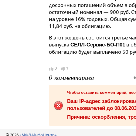
досрочных погашений объем в обр
остаточный номинал — 900 руб. С
на уровне 16% годовых. Общая сум
11,84 руб. на облигацию.
В этот же день состоится третье 
выпуска
в о
СЕЛЛ-Сервис-БО-П01
облигацию будет выплачено 50 руб.
0
1
0 комментариев
Те
Чтобы оставить комментарий, не
Ваш IP-адрес заблокиров
пользователей до 08.06.203
Причина: оскорбления, тро
© 2026
«МФД-ИнфоЦентр»