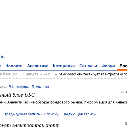
18+
и
Новости
Аналитика
Котировки
Сигналы
Форум
Бло
й блог USC
→
5 августа 2024 г.
→
«Транс-Миссия» тестирует электротрансп
теля
Юнисервис Капитал
21 
вный блог USC
ии. Аналитические обзоры фондового рынка. Информация для инвест
Предыдущая запись
•
К списку
•
Следующая запись
0
рует электротранспорт