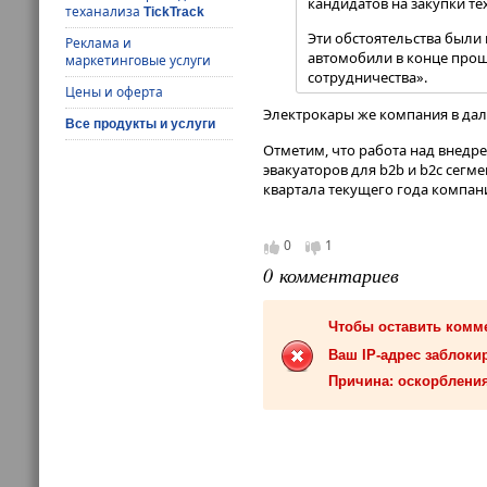
кандидатов на закупки те
теханализа
TickTrack
Эти обстоятельства были 
Реклама и
автомобили в конце про
маркетинговые услуги
сотрудничества».
Цены и оферта
Электрокары же компания в да
Все продукты и услуги
Отметим, что работа над внедр
эвакуаторов для b2b и b2c сегм
квартала текущего года компан
0
1
0 комментариев
Чтобы оставить комм
Ваш IP-адрес заблокир
Причина: оскорбления