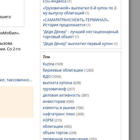
ESG-индекса
(1)
«ГрузовичкоФ» выплатил 8-й купон по 2-
ь
му выпуску облигаций
(1)
йшего
«САМАРАТРАНСНЕФТЬ-ТЕРМИНАЛ».
История продолжается
(1)
"Дядя Дёнер" - лучший нестационарный
тиМобил».
торговый объект
(1)
вызова
"Дядя Дёнер" выплатил первый купон
(1)
и. Со 2-го
Теги
Kuzina
(169)
биржевые облигации
(1283)
ВДО
(1056)
ил
,
таксовичкоф
,
Транс-миссия
выплата купона
(628)
грузовичкоф
(257)
деловая активность
(381)
инвесторам
(690)
клиенты и рынки
(706)
нафтатранс плюс
(268)
НЗРМ
(215)
облигации
(492)
объем торгов
(234)
первичное размещение
(205)