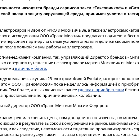
ственности находятся бренды сервисов такси «Таксовичкоф» и «Сит
т свой вклад в защиту окружающей среды, принимая участие в тест
лектрокаров и Эволют i-PRO и Москвича 3е, а также электросамокато
стового исследования ООО «Транс-Миссия» предлагает водителям бесп
тие персонал партнер льготные условия оплаты и делится своими п
 после полной смены работы на электрокаре.
и топ-менеджмент компании, так, управляющий директор брендов «Сит
ко совершил путешествие не электрокаре марки «Москвич» из Москвы
лениями
в личном блоге.
году компания закупила 25 электромобилей Evolute, которые пополнил
и этом ООО «Транс-Миссия» пока не делилось информацией о приобре
ич». Тем более, что заключенная ранее
сделка о приобретении
бензин
а приостановлена по причине ценовых колебаний.
льный директор ООО «Транс-Миссия» Максим Федоров:
мпания решила снизить цены, нам доподлинно неизвестна, но можем
роизошло в результате высокой конкуренции на рынке, максимально 
тва, и как следствие, невозможности тщательно проанализировать сп
новка на рынке услуг такси — в связи с принятием нового закона, ко