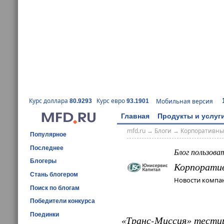
Курс доллара
Курс евро
Мобильная версия
80.9293
93.1901
Главная
Продукты и услуг
mfd.ru
→
Блоги
→
Корпоративны
Популярное
Последнее
Блог пользова
Блогеры
Корпорати
Стань блогером
Новости компан
Поиск по блогам
Победители конкурса
Поединки
«Транс-Миссия» тести