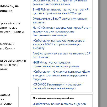
собственную сеть: открыты три новых
финансовых офиса в Сочи
иМобил», не
В «НЗРМ» планируют запустить третий
ировании
цех во второй половине 2026 года
Ожидаемые с 3 по 7 августа купонные
выплаты
в российского
латно новые
На «Сибстекле» завершили первый этап
модернизации производства
оложительными и
бесцветной стеклотары
«Сибстекло» направила инвесторам
имобил» и
выпуска БО-01 амортизационную
 с Санкт-
выплату
График купонных выплат на неделю с 27
по 31 июля
и ее автопарки в
«НЗРМ» запустил продажи
тении в свои
оцинкованного металлопроката
овых
«Сибстекло» – финалист конкурса «Дело
в людях: компании, инвестирующие в
будущее»
«ХРОМОС Инжиниринг» разместит
пятый облигационный выпуск
сжатым
Последние комментарии в блоге
рос.
личество
«Сибстекло» вошло в список лидеров