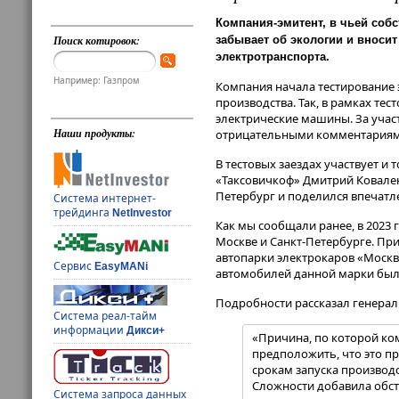
Компания-эмитент, в чьей соб
забывает об экологии и вноси
Поиск котировок:
электротранспорта.
Например: Газпром
Компания начала тестирование э
производства. Так, в рамках те
электрические машины. За учас
Наши продукты:
отрицательными комментариями
В тестовых заездах участвует 
«Таксовичкоф» Дмитрий Ковален
Петербург и поделился впечат
Система интернет-
трейдинга
NetInvestor
Как мы сообщали ранее, в 2023 
Москве и Санкт-Петербурге. Пр
автопарки электрокаров «Москв
Сервис
EasyMANi
автомобилей данной марки был
Подробности рассказал генера
Система реал-тайм
информации
Дикси+
«Причина, по которой ко
предположить, что это п
срокам запуска производс
Сложности добавила обста
Система запроса данных