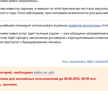
хники резко сократилось.
нам известны заранее, и именно по этой причине мы не стали закупат
шлого года. Пока наблюдаем, просчитываем возможности для дальне
льнейшем планирует использовать в рамках
развития экосистемы
«Си
ением новых услуг идет полным ходом — уже запущено направление 
ентов. Идет процесс заключение договоров с корпоративными клиентам
ия приступит к брендированию техники.
Теги:
аналитика
,
ВДО
,
ситимоб
ентарий, необходимо
войти на сайт
.
ован для анонимных пользователей до 08.06.2033, 00:00 мск.
, троллинг.