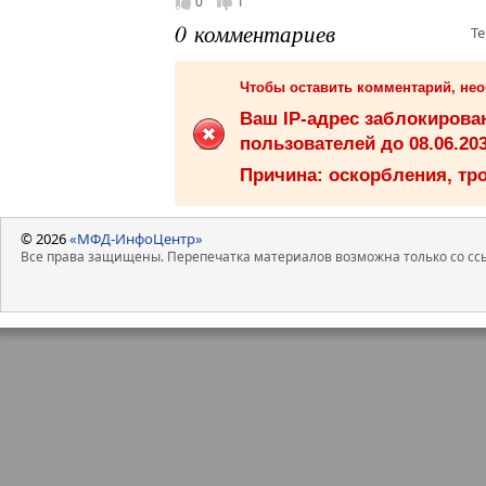
0
1
0 комментариев
Те
Чтобы оставить комментарий, не
Ваш IP-адрес заблокиров
пользователей до 08.06.203
Причина: оскорбления, тро
© 2026
«МФД-ИнфоЦентр»
Все права защищены. Перепечатка материалов возможна только со ссы