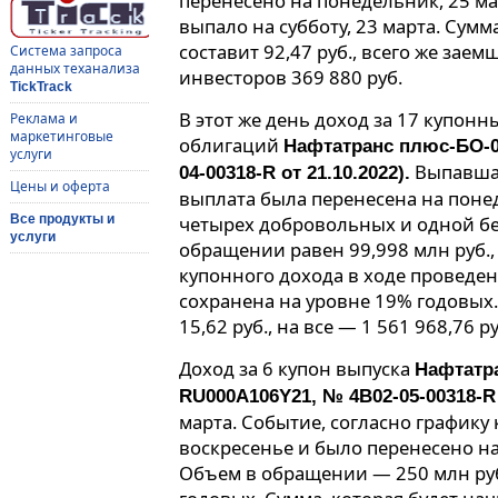
перенесено на понедельник, 25 мар
выпало на субботу, 23 марта. Сум
составит 92,47 руб., всего же зае
Система запроса
данных теханализа
инвесторов 369 880 руб.
TickTrack
В этот же день доход за 17 купон
Реклама и
маркетинговые
облигаций
Нафтатранс плюс-БО-04
услуги
Выпавшая
04-00318-R от 21.10.2022).
Цены и оферта
выплата была перенесена на поне
четырех добровольных и одной бе
Все продукты и
услуги
обращении равен 99,998 млн руб.,
купонного дохода в ходе проведе
сохранена на уровне 19% годовых
15,62 руб., на все — 1 561 968,76 ру
Доход за 6 купон выпуска
Нафтатра
RU000A106Y21, № 4B02-05-00318-R 
марта. Событие, согласно графику
воскресенье и было перенесено н
Объем в обращении — 250 млн руб