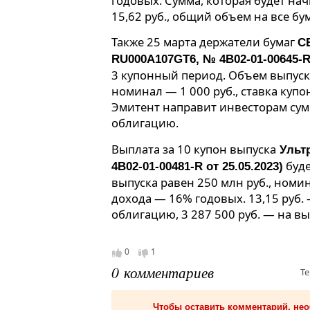
годовых. Сумма, которая будет на
15,62 руб., общий объем на все бум
Также 25 марта держатели бумаг
С
RU000A107GT6, № 4B02-01-00645-R 
3 купонный период. Объем выпуск
номинал — 1 000 руб., ставка куп
Эмитент направит инвесторам сумму
облигацию.
Выплата за 10 купон выпуска
Ультр
буде
4B02-01-00481-R от 25.05.2023)
выпуска равен 250 млн руб., номин
дохода — 16% годовых. 13,15 руб.
облигацию, 3 287 500 руб. — на вы
0
1
0 комментариев
Те
Чтобы оставить комментарий, не