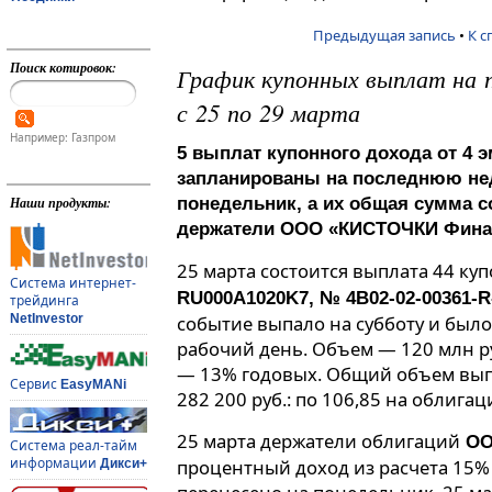
Предыдущая запись
•
К с
Поиск котировок:
График купонных выплат на 
с 25 по 29 марта
Например: Газпром
5 выплат купонного дохода от 4 
запланированы на последнюю нед
Наши продукты:
понедельник, а их общая сумма со
держатели ООО «КИСТОЧКИ Финан
25 марта состоится выплата 44 ку
Система интернет-
RU000A1020K7, № 4B02-02-00361-R-0
трейдинга
NetInvestor
событие выпало на субботу и был
рабочий день. Объем — 120 млн руб
— 13% годовых. Общий объем вып
Сервис
EasyMANi
282 200 руб.: по 106,85 на облигац
25 марта держатели облигаций
ОО
Система реал-тайм
информации
процентный доход из расчета 15%
Дикси+