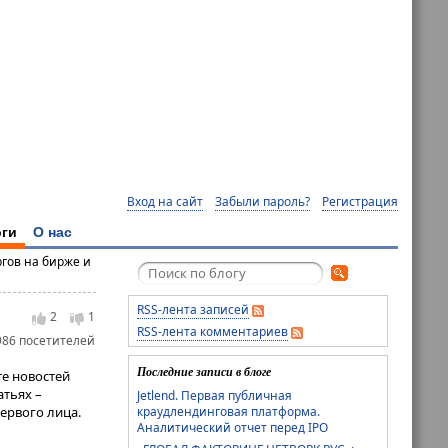
Вход на сайт
Забыли пароль?
Регистрация
ги
О нас
ргов на бирже и
RSS-лента записей
2
1
RSS-лента комментариев
986 посетителей
Последние записи в блоге
те новостей
атьях –
Jetlend. Первая публичная
краудлендинговая платформа.
ервого лица.
Аналитический отчет перед IPO