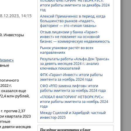
«ГЛОБАЛ ФАКТОРИНГ НЕТВОРК РУС»:
итоги работы эмитента за декабрь 2024
год
8.12.2023, 14:15
Алексей Примаченко: в период, когда
большинство рынков «падает»,
факторинг — это «тихая гавань»
Отзыв лицензии у банка «Гарант-
й. Инвесторы
инвест» не повлияет на основной
бизнес — коммерческую недвижимость
Рынок упаковки растёт во всех
направлениях
Результаты работы «Альфа Дон Транса»
Лизинг»
за девять месяцев 2024 г.: анализ
овные
ключевых показателей
ФПК «Гарант-Инвест»: итоги работы
эмитента за ноябрь 2024 года
алогичного
022 г.
СФО «РЛО замена лифтов»: итоги
и оказался еще
работы эмитента за ноябрь 2024 года
72,4 млн рублей,
«ГЛОБАЛ ФАКТОРИНГ НЕТВОРК РУС»:
итоги работы эмитента за ноябрь 2024
года
г. против 2,37
Между Сциллой и Харибдой: частный
ри квартала 2023
инвестор-2025
четные
 девяти месяцев
Последние комментарии в блоге