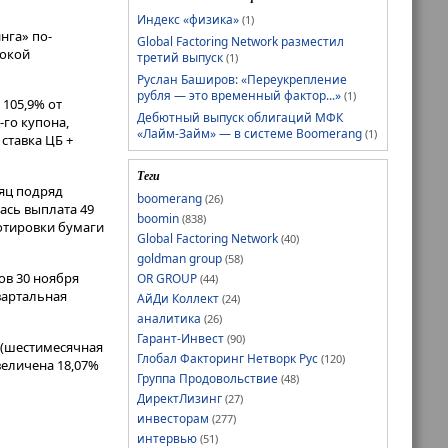
Индекс «физика»
(1)
нга» по-
Global Factoring Network разместил
сокой
третий выпуск
(1)
Руслан Баширов: «Переукрепление
рубля — это временный фактор...»
(1)
 105,9% от
Дебютный выпуск облигаций МФК
-го купона,
«Лайм-Займ» — в системе Boomerang
(1)
 ставка ЦБ +
Теги
сяц подряд
boomerang
(26)
ась выплата 49
boomin
(838)
Котировки бумаги
Global Factoring Network
(40)
goldman group
(58)
ов 30 ноября
OR GROUP
(44)
квартальная
АйДи Коллект
(24)
аналитика
(26)
Гарант-Инвест
(90)
 (шестимесячная
Глобал Факторинг Нетворк Рус
(120)
увеличена 18,07%
Группа Продовольствие
(48)
ДиректЛизинг
(27)
инвесторам
(277)
интервью
(51)