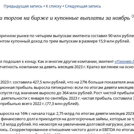
Предыдущая запись
•
К списку
•
Следующая запись
0
и торгов на бирже и купонные выплаты за ноябрь
ричном рынке по четырем выпускам эмитента составил 90 млн рубле
том купонный доход по трем выпускам в размере 15,9 млн рублей.
тал подошел к концу. Как и многие другие компании, эмитент
«Пионер-
етность компании за девять месяцев 2023 г. Кратко взглянем на осн
2023 г. составила 427,5 млн рублей, что на 27% больше показателя ан
ионная прибыль выросла пятикратно: если по итогам девяти месяцев 2
е спустя год значение выросло до 364 млн рублей. Рост чистой прибыл
деятельности с января по сентябрь 2023 г. чистая прибыль составила 
прибылью всего 2022 г. (77,3 млн рублей).
росла на 16% с начала года: 2,75 млрд по итогам девяти месяцев 2023 
их финансового долга приходится на долгосрочные займы, которые за т
о 1,8 млрд рублей. Но несмотря на увеличение долговой нагрузки, рас
сь. Скорректированное отношение чистого долга и EBITDA по итогам