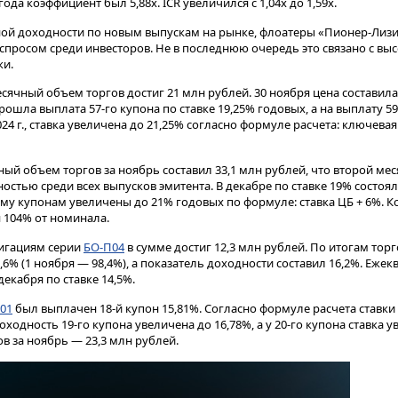
 года коэффициент был 5,88х. ICR увеличился с 1,04х до 1,59х.
ой доходности по новым выпускам на рынке, флоатеры «Пионер-Лизи
просом среди инвесторов. Не в последнюю очередь это связано с вы
ки.
сячный объем торгов достиг 21 млн рублей. 30 ноября цена составила
 прошла выплата 57-го купона по ставке 19,25% годовых, а на выплату 59
24 г., ставка увеличена до 21,25% согласно формуле расчета: ключевая
ый объем торгов за ноябрь составил 33,1 млн рублей, что второй ме
стью среди всех выпусков эмитента. В декабре по ставке 19% состоял
1-му купонам увеличены до 21% годовых по формуле: ставка ЦБ + 6%. 
 104% от номинала.
игациям серии
БО-П04
в сумме достиг 12,3 млн рублей. По итогам торг
,6% (1 ноября — 98,4%), а показатель доходности составил 16,2%. Еже
екабря по ставке 14,5%.
 01
был выплачен 18-й купон 15,81%. Согласно формуле расчета ставки
оходность 19-го купона увеличена до 16,78%, а у 20-го купона ставка 
в за ноябрь — 23,3 млн рублей.