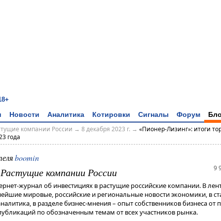
18+
и
Новости
Аналитика
Котировки
Сигналы
Форум
Бло
астущие компании России
→
8 декабря 2023 г.
→
«Пионер-Лизинг»: итоги то
23 года
теля
boomin
9 
- Растущие компании России
тернет-журнал об инвестициях в растущие российские компании. В лен
жнейшие мировые, российские и региональные новости экономики, в ст
алитика, в разделе бизнес-мнения – опыт собственников бизнеса от п
убликаций по обозначенным темам от всех участников рынка.