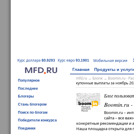
Курс доллара
Курс евро
Мобильная версия
80.9293
93.1901
Главная
Продукты и услуг
mfd.ru
→
Блоги
→
Boomin.ru - Р
Популярное
купонные выплаты за ноябрь 20
Последнее
Блог пользова
Блогеры
Boomin.ru 
Стань блогером
Boomin.ru – ин
Поиск по блогам
сайта – все ва
Победители конкурса
конкретные рекомендации и ан
Наша площадка открыта для п
Поединки