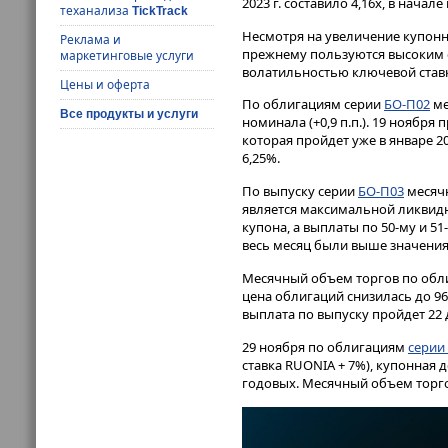
2023 г. составило 4,16х, в начале
теханализа
TickTrack
Несмотря на увеличение купонн
Реклама и
прежнему пользуются высоким с
маркетинговые услуги
волатильностью ключевой став
Цены и оферта
По облигациям серии
БО-П02
ме
Все продукты и услуги
номинала (+0,9 п.п.). 19 ноября
которая пройдет уже в январе 20
6,25%.
По выпуску серии
БО-П03
месячн
является максимальной ликвидно
купона, а выплаты по 50-му и 5
весь месяц были выше значения
Месячный объем торгов по обл
цена облигаций снизилась до 96
выплата по выпуску пройдет 22 д
29 ноября по облигациям
серии
ставка RUONIA + 7%), купонная д
годовых. Месячный объем торго