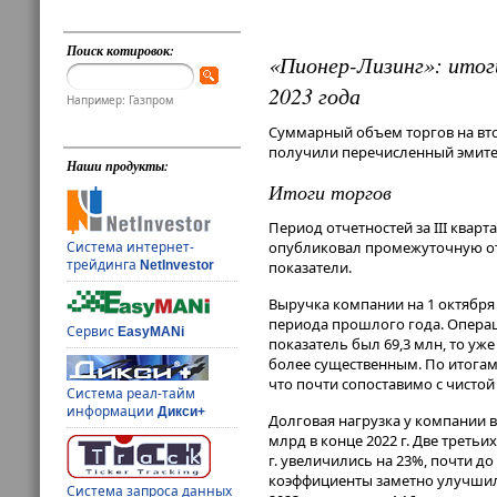
Поиск котировок:
«Пионер-Лизинг»: итог
2023 года
Например: Газпром
Суммарный объем торгов на вто
получили перечисленный эмитен
Наши продукты:
Итоги торгов
Период отчетностей за III квар
Система интернет-
опубликовал промежуточную отч
трейдинга
NetInvestor
показатели.
Выручка компании на 1 октября 
периода прошлого года. Операц
Сервис
EasyMANi
показатель был 69,3 млн, то уж
более существенным. По итогам 
что почти сопоставимо с чистой 
Система реал-тайм
информации
Дикси+
Долговая нагрузка у компании вы
млрд в конце 2022 г. Две треть
г. увеличились на 23%, почти д
коэффициенты заметно улучшили
Система запроса данных