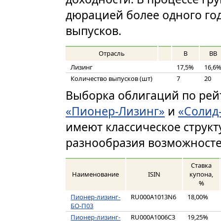
дюрацией более одного го
выпусков.
Отрасль
B
BB
Лизинг
17,5%
16,6
Количество выпусков (шт)
7
20
Выборка облигаций по рейт
«Пионер-Лизинг»
и
«Солид
имеют классическое структ
разнообразия возможносте
Ставка
Наименование
ISIN
купона,
%
Пионер-лизинг-
RU000A1013N6
18,00%
БО-П03
Пионер-лизинг-
RU000A1006C3
19,25%