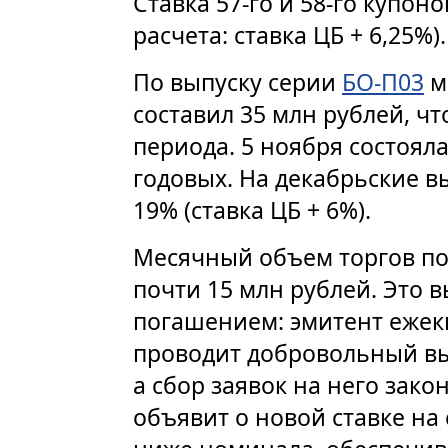
Ставка 57-го и 58-го купон
расчета: ставка ЦБ + 6,25%).
По выпуску серии
БО-П03
м
составил 35 млн рублей, ч
периода. 5 ноября состояла
годовых. На декабрьские в
19% (ставка ЦБ + 6%).
Месячный объем торгов п
почти 15 млн рублей. Это 
погашением: эмитент ежек
проводит добровольный вы
а сбор заявок на него зако
объявит о новой ставке на