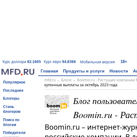
18+
Курс доллара
Курс евро
Мобильная версия
82.1665
94.8366
Главная
Продукты и услуги
Новости
А
mfd.ru
→
Блоги
→
Boomin.ru - Растущие компании 
Популярное
купонные выплаты за октябрь 2023 года
Последнее
Блог пользоват
Блогеры
Стань
Boomin.ru - Ра
блогером
Поиск по
Boomin.ru – интернет-жур
блогам
Победители
российские компании. В л