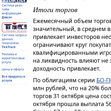
Система реал-
Итоги торгов
тайм
информации
Дикси+
Ежемесячный объем торго
значительный, в среднем в
привлекает инвесторов не
Система запроса
данных
ограничивают круг покупат
теханализа
TickTrack
квалифицированными игро
Реклама и
маркетинговые
на ликвидность влияют не
услуги
доходность привлекает.
Цены и оферта
Все продукты и
По облигациям серии
БО-П
услуги
млн рублей, что на 20% бо
торгов 31 октября цена сост
октября прошла выплата 56-