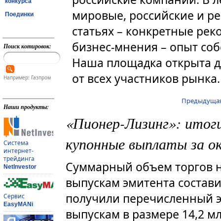
конкурса
мировые, российские и р
Поединки
статьях – конкретные рек
бизнес-мнения – опыт соб
Поиск котировок:
Наша площадка открыта д
от всех участников рынка.
Например: Газпром
Предыдущая
Наши продукты:
«Пионер-Лизинг»: итог
купонные выплаты за о
Система
интернет-
трейдинга
Суммарный объем торгов 
NetInvestor
выпускам эмитента состави
получили перечисленный э
Сервис
EasyMANi
выпускам в размере 14,2 м