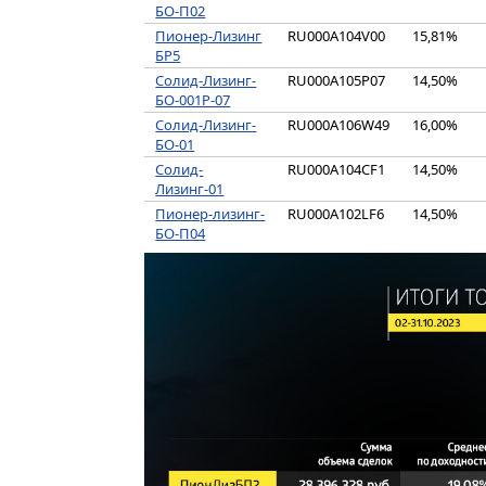
БО-П02
Пионер-Лизинг
RU000A104V00
15,81%
БР5
Солид-Лизинг-
RU000A105P07
14,50%
БО-001Р-07
Солид-Лизинг-
RU000A106W49
16,00%
БО-01
Солид-
RU000A104CF1
14,50%
Лизинг-01
Пионер-лизинг-
RU000A102LF6
14,50%
БО-П04