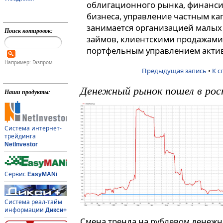
облигационного рынка, финанси
бизнеса, управление частным ка
занимается организацией малых
Поиск котировок:
займов, клиентскими продажами
портфельным управлением акти
Например: Газпром
Предыдущая запись
•
К с
Денежный рынок пошел в ро
Наши продукты:
Система интернет-
трейдинга
NetInvestor
Сервис
EasyMANi
Система реал-тайм
информации
Дикси+
Смена тренда на рублевом денеж