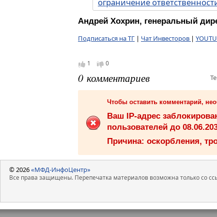
ограничение ответственности
Андрей Хохрин, генеральный дире
Подписаться на ТГ
|
Чат Инвесторов
|
YOUTU
1
0
0 комментариев
Те
Чтобы оставить комментарий, не
Ваш IP-адрес заблокиров
пользователей до 08.06.203
Причина: оскорбления, тро
© 2026
«МФД-ИнфоЦентр»
Все права защищены. Перепечатка материалов возможна только со ссы