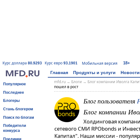
18+
Курс доллара
Курс евро
Мобильная версия
80.9293
93.1901
Главная
Продукты и услуги
Новости
mfd.ru
→
Блоги
→
Блог компании Иволга Капи
Популярное
пошел в рост
Последнее
Блог пользователя
Блогеры
Блог компании Ив
Стань блогером
Поиск по блогам
Холдинговая компания
Победители
сетевого СМИ RPObonds и Инве
конкурса
Капитал". Наши миссии - популя
Поединки