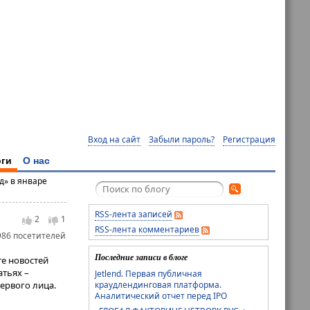
Вход на сайт
Забыли пароль?
Регистрация
ги
О нас
д» в январе
RSS-лента записей
2
1
RSS-лента комментариев
986 посетителей
Последние записи в блоге
те новостей
атьях –
Jetlend. Первая публичная
краудлендинговая платформа.
ервого лица.
Аналитический отчет перед IPO