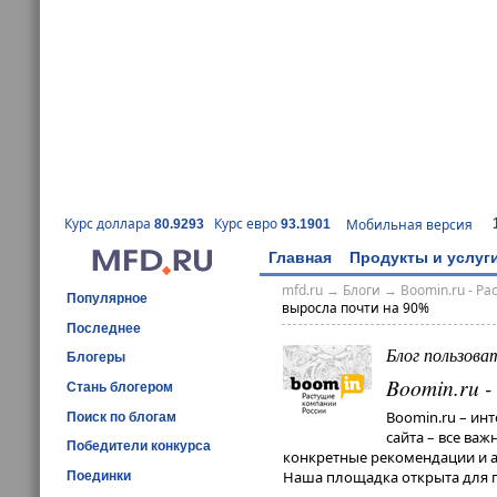
Курс доллара
Курс евро
Мобильная версия
80.9293
93.1901
Главная
Продукты и услуг
mfd.ru
→
Блоги
→
Boomin.ru - Р
Популярное
выросла почти на 90%
Последнее
Блог пользова
Блогеры
Boomin.ru 
Стань блогером
Boomin.ru – ин
Поиск по блогам
сайта – все ва
Победители конкурса
конкретные рекомендации и ан
Наша площадка открыта для п
Поединки