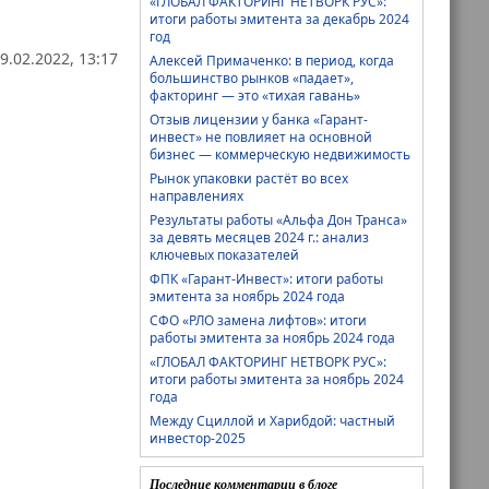
«ГЛОБАЛ ФАКТОРИНГ НЕТВОРК РУС»:
итоги работы эмитента за декабрь 2024
год
9.02.2022, 13:17
Алексей Примаченко: в период, когда
большинство рынков «падает»,
факторинг — это «тихая гавань»
Отзыв лицензии у банка «Гарант-
инвест» не повлияет на основной
бизнес — коммерческую недвижимость
Рынок упаковки растёт во всех
направлениях
Результаты работы «Альфа Дон Транса»
за девять месяцев 2024 г.: анализ
ключевых показателей
ФПК «Гарант-Инвест»: итоги работы
эмитента за ноябрь 2024 года
СФО «РЛО замена лифтов»: итоги
работы эмитента за ноябрь 2024 года
«ГЛОБАЛ ФАКТОРИНГ НЕТВОРК РУС»:
итоги работы эмитента за ноябрь 2024
года
Между Сциллой и Харибдой: частный
инвестор-2025
Последние комментарии в блоге