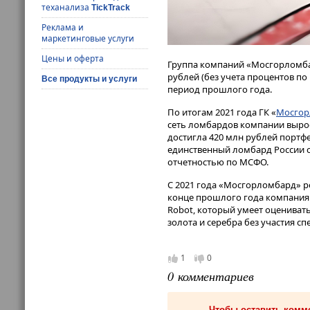
теханализа
TickTrack
Реклама и
маркетинговые услуги
Цены и оферта
Группа компаний «Мосгорломбар
рублей (без учета процентов п
Все продукты и услуги
период прошлого года.
По итогам 2021 года ГК «
Мосгор
сеть ломбардов компании вырос
достигла 420 млн рублей портфе
единственный ломбард России с
отчетностью по МСФО.
С 2021 года «Мосгорломбард» р
конце прошлого года компания 
Robot, который умеет оценивать
золота и серебра без участия сп
1
0
0 комментариев
Чтобы оставить комм