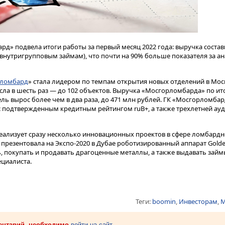
д» подвела итоги работы за первый месяц 2022 года: выручка состав
о внутригрупповым займам), что почти на 90% больше показателя за 
ломбард
» стала лидером по темпам открытия новых отделений в Моск
ла в шесть раз ― до 102 объектов. Выручка «Мосгорломбарда» по ито
ль вырос более чем в два раза, до 471 млн рублей. ГК «Мосгорломба
 подтвержденным кредитным рейтингом ruB+, а также трехлетней ау
еализует сразу несколько инновационных проектов в сфере ломбардно
презентовала на Экспо-2020 в Дубае роботизированный аппарат Gold
, покупать и продавать драгоценные металлы, а также выдавать займ
ециалиста.
Теги:
boomin
,
Инвесторам
,
М
ентарий, необходимо
войти на сайт
.