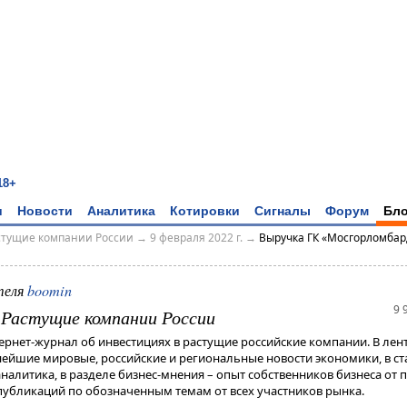
18+
и
Новости
Аналитика
Котировки
Сигналы
Форум
Бло
астущие компании России
→
9 февраля 2022 г.
→
Выручка ГК «Мосгорломбар
теля
boomin
9 
- Растущие компании России
тернет-журнал об инвестициях в растущие российские компании. В лен
жнейшие мировые, российские и региональные новости экономики, в ст
алитика, в разделе бизнес-мнения – опыт собственников бизнеса от п
убликаций по обозначенным темам от всех участников рынка.