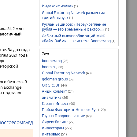
Индекс «физика»
(1)
Global Factoring Network разместил
третий выпуск
(1)
Руслан Баширов: «Переукрепление
ила 54,2 млн
рубля — это временный фактор...»
(1)
аналогичный
Дебютный выпуск облигаций МФК
«Лайм-Займ» — в системе Boomerang
(1)
ве. За два года
Теги
гам 2021 года
рд» —
boomerang
(26)
диторской
boomin
(838)
Global Factoring Network
(40)
goldman group
(58)
го бизнеса. В
OR GROUP
(44)
en Exchange
АйДи Коллект
(24)
ы под залог
аналитика
(26)
Гарант-Инвест
(90)
Глобал Факторинг Нетворк Рус
(120)
Группа Продовольствие
(48)
ДиректЛизинг
(27)
ОСГОРЛОМБАРД
инвесторам
(277)
интервью
(51)