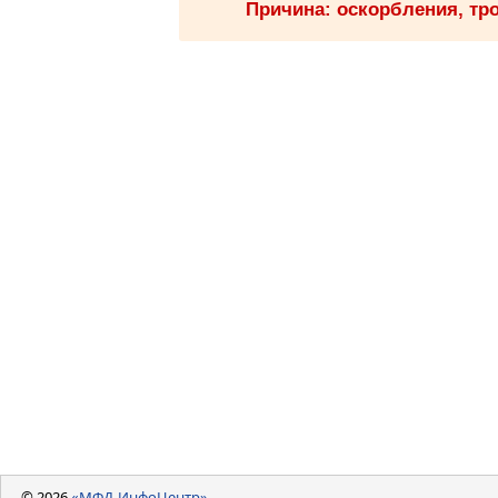
Причина: оскорбления, тро
© 2026
«МФД-ИнфоЦентр»