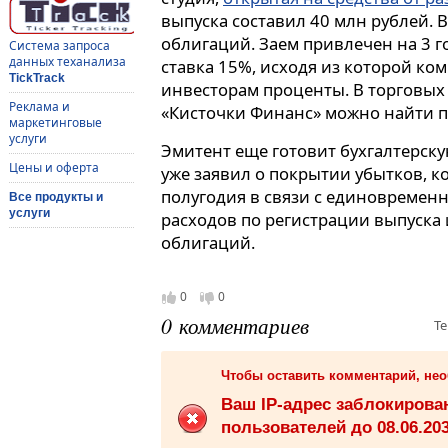
выпуска составил 40 млн рублей. 
облигаций. Заем привлечен на 3 г
Система запроса
данных теханализа
ставка 15%, исходя из которой к
TickTrack
инвесторам проценты. В торговых
Реклама и
«Кисточки Финанс» можно найти по
маркетинговые
услуги
Эмитент еще готовит бухгалтерскую 
Цены и оферта
уже заявил о покрытии убытков, к
полугодия в связи с единовременн
Все продукты и
услуги
расходов по регистрации выпуска
облигаций.
0
0
0 комментариев
Те
Чтобы оставить комментарий, не
Ваш IP-адрес заблокиров
пользователей до 08.06.203