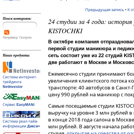
Предыдущая запись
•
К с
Поиск котировок:
24 студии за 4 года: история
KISTOCHKI
Например: Газпром
В октябре компания отпраздновал
первой студии маникюра и педикю
Наши продукты:
сеть состоит уже из 22 студий KI
две работают в Москве и Московс
Ежемесячно студии принимают боле
Система интернет-
увеличения клиентского потока ко
трейдинга
транспорте: 40 автобусов в Санкт
NetInvestor
цену 990 рублей на маникюр с пок
Сервис
Самые посещаемые студии KISTOCH
EasyMANi
выручку на уровне 3 млн рублей в
в конце 2018 года салона в Москве
Система реал-тайм
млн рублей. В августе начала раб
информации
Дикси+
студия,
открытая на средства от 